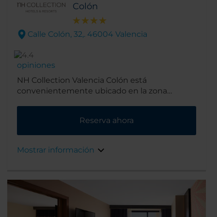
Colón
Calle Colón, 32,. 46004 Valencia
opiniones
NH Collection Valencia Colón está
convenientemente ubicado en la zona
financiera y comercial de la ciudad. Está en
Calle Colón, repleta de tiendas, a solo 10
Reserva ahora
minutos de La Ciutat de les Arts I les Ciències,
y con enlace directo de metro al aeropuerto y
al puerto.
Mostrar información