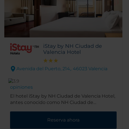
iStay by NH Ciudad de
Valencia Hotel
Avenida del Puerto, 214,. 46023 Valencia
opiniones
El hotel iStay by NH Ciudad de Valencia Hotel,
antes conocido como NH Ciudad de
Valencia, está en plena Avenida del Puerto,
una de las más famosas de la ciudad. Las
Reserva ahora
playas y el puerto están a un paseo, y otros
puntos de interés turístico como el Museo de