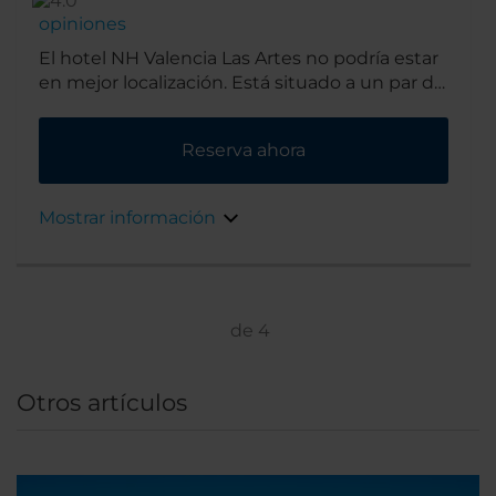
opiniones
El hotel NH Valencia Las Artes no podría estar
en mejor localización. Está situado a un par de
minutos andando del Museo de las Ciencias
Príncipe Felipe, del Oceanográfico y de un
Reserva ahora
cine IMAX. Los autobuses fuera del hotel
pueden llevarte al casco antiguo y también
puedes llegar a la playa en 15 minutos.
Mostrar información
de
4
Otros artículos