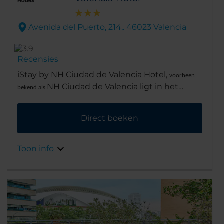
Avenida del Puerto, 214,. 46023 Valencia
Recensies
iStay by NH Ciudad de Valencia Hotel,
voorheen
NH Ciudad de Valencia ligt in het
bekend als
midden van de beroemde Avenida del
Puerto. Vanaf hier is het maar even lopen naar
Direct boeken
de haven en de stranden, en attracties zoals
de Ciutat de les Arts i les Ciències en het
Palau de les Arts Reina Sofía liggen vlakbij.
Toon info