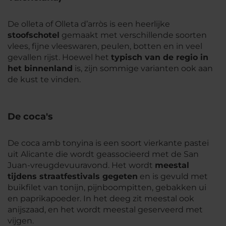
De
olleta
of
Olleta d’arròs
is een heerlijke
stoofschotel
gemaakt met verschillende soorten
vlees, fijne vleeswaren, peulen, botten en in veel
gevallen rijst. Hoewel het
typisch van de regio in
het binnenland
is, zijn sommige varianten ook aan
de kust te vinden.
De coca's
De
coca amb tonyina
is een soort vierkante pastei
uit Alicante die wordt geassocieerd met de San
Juan-vreugdevuuravond. Het wordt
meestal
tijdens straatfestivals gegeten
en is gevuld met
buikfilet van tonijn, pijnboompitten, gebakken ui
en paprikapoeder. In het deeg zit meestal ook
anijszaad, en het wordt meestal geserveerd met
vijgen.