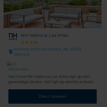
NH Valencia Las Artes
Avenida Instituto Obrero, 28,. 46013
Valencia
Recensies
Het hotel NH Valencia Las Artes ligt op een
geweldige locatie. Het ligt op slechts enkele
minuten lopen van het
wetenschapsmuseum, het aquarium c en de
Direct boeken
IMAX-bioscoop. De bussen buiten het hotel
brengen u naar de oude stad, en u kunt in 15