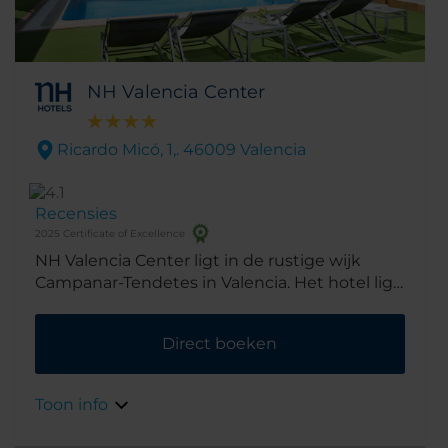
NH Valencia Center
Ricardo Micó, 1,. 46009 Valencia
Recensies
2025 Certificate of Excellence
NH Valencia Center ligt in de rustige wijk
Campanar-Tendetes in Valencia. Het hotel ligt
op minder dan een kwartier lopen van het
historische centrum en nog dichter bij een
Direct boeken
groen park, een bioscoop en het Instituto
Valenciano de Arte Moderno.
Toon info