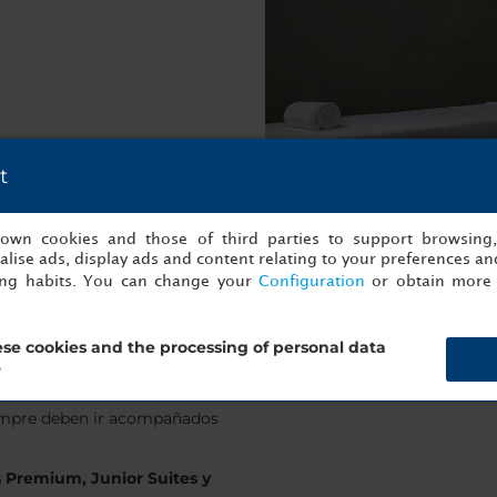
t
axion.com
s own cookies and those of third parties to support browsing
lise ads, display ads and content relating to your preferences and
otel y clientes externos.
ing habits. You can change your
Configuration
or obtain more 
se cookies and the processing of personal data
?
siempre deben ir acompañados
s Premium, Junior Suites y