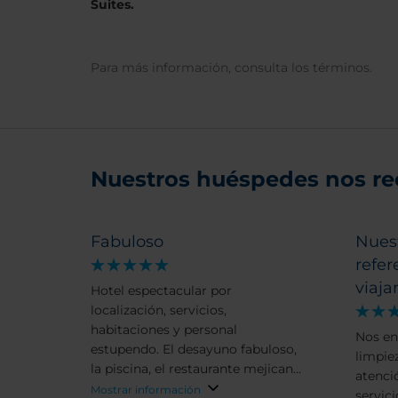
Suites.
Para más información, consulta los términos.
Nuestros huéspedes nos r
Fabuloso
Nuest
refe
viaja
Hotel espectacular por
localización, servicios,
habitaciones y personal
Nos en
estupendo. El desayuno fabuloso,
limpie
la piscina, el restaurante mejicano
atenci
y la terraza en la entrada. Es
Mostrar información
servicio aten