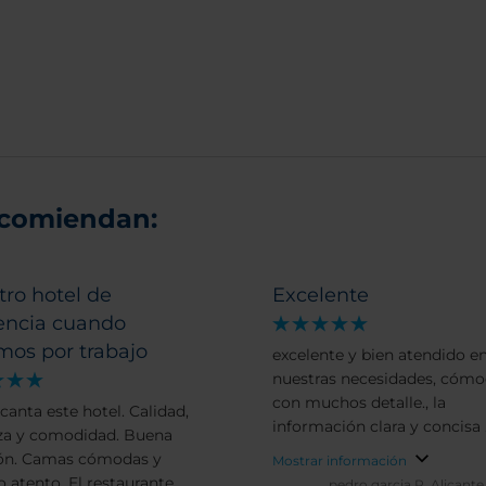
ecomiendan:
ro hotel de
Excelente
rencia cuando
mos por trabajo
excelente y bien atendido e
nuestras necesidades, cómo
con muchos detalle., la
canta este hotel. Calidad,
información clara y concisa .
za y comodidad. Buena
ón. Camas cómodas y
Mostrar información
to. El restaurante
pedro garcia P.
Alicante