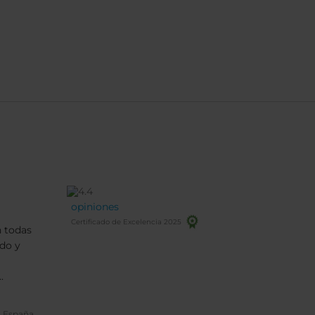
opiniones
Certificado de Excelencia 2025
n todas
do y
.
, España