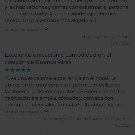
Da calma nada más entrar; el desayuno es fabuloso
y las habitaciones y camas comodisimas; el personal
ha atendido todas las necesidades que hemos
tenido. Un placer habernos alojado allí
Mostrar información
Sbotellag.
Alicante, España
25/05/2026
Excelente ubicación y comodidad en el
corazón de Buenos Aires
Tuve una excelente experiencia en el hotel. La
ubicación es muy céntrica y permite movilizarse
fácilmente a distintos puntos de Buenos Aires. La
habitación era amplia, cómoda y contaba con
enchufes universales, lo cual resulta muy práctico
para viajeros internacionales. El desayuno bufet
Mostrar información
tiene lo necesario para satisfacer el apetito y
nelsonmeyer.
Ciudad de Guatemala, Guatemala
comenzar bien el día. Además, el hotel cuenta con
14/05/2026
gimnasio, lo que agrega un valor adicional a la