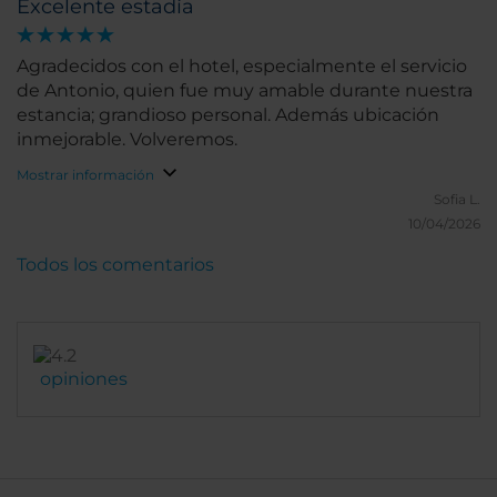
Excelente estadía
estadía. Sin duda, una opción muy cómoda y
recomendable para hospedarse en la ciudad.
Agradecidos con el hotel, especialmente el servicio
de Antonio, quien fue muy amable durante nuestra
estancia; grandioso personal. Además ubicación
inmejorable. Volveremos.
Mostrar información
Sofia L.
10/04/2026
Todos los comentarios
opiniones