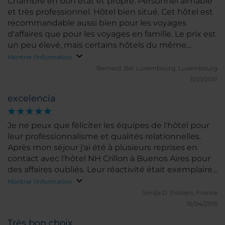
Chambre en bon état et propre. Personnel aimable
et très professionnel. Hôtel bien situé. Cet hôtel est
recommandable aussi bien pour les voyages
d'affaires que pour les voyages en famille. Le prix est
un peu élevé, mais certains hôtels du même
quartier au même prix sont beaucoup moins bien
Montrer l'information
pour ce qui concerne la propreté et les rénovations
Bernard_Bxl.
Luxembourg, Luxembourg
des chambres.
11/01/2017
excelencia
Je ne peux que féliciter les équipes de l'hôtel pour
leur professionnalisme et qualités relationnelles.
Après mon séjour j'ai été à plusieurs reprises en
contact avec l'hôtel NH Crillon à Buenos Aires pour
des affaires oubliés. Leur réactivité était exemplaire.
L'Hôtel est très confortable, merveilleusement situé
Montrer l'information
à Buenos Aires, de très bon goût. Effectuant
Smilja D.
Poitiers, France
plusieurs missions à Buenos Aires, je retiendrai
15/04/2015
toujours cet hôtel pour rendre mon séjour à Buenos
Très bon choix
Aires encore plus agréable.