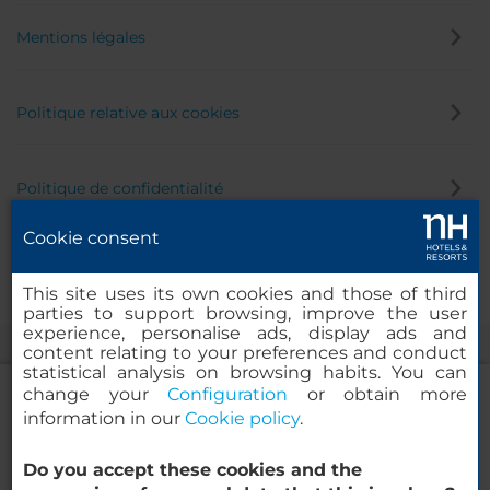
Mentions légales
Politique relative aux cookies
Politique de confidentialité
Cookie consent
Canal éthique
This site uses its own cookies and those of third
parties to support browsing, improve the user
experience, personalise ads, display ads and
content relating to your preferences and conduct
statistical analysis on browsing habits. You can
change your
Configuration
or obtain more
information in our
Cookie policy
.
NH Collection Buenos Aires Crillon
Do you accept these cookies and the
© 2000-2026 MINOR HOTELS EUROPE & AMERICAS Santa Engracia