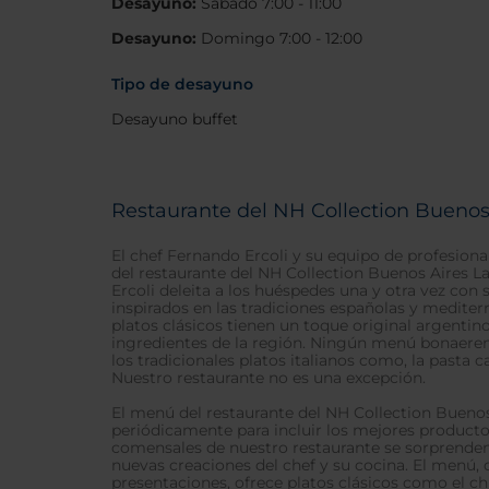
Desayuno:
Sábado 7:00 - 11:00
Desayuno:
Domingo 7:00 - 12:00
Tipo de desayuno
Desayuno buffet
Restaurante del NH Collection Buenos
El chef Fernando Ercoli y su equipo de profesiona
del restaurante del NH Collection Buenos Aires L
Ercoli deleita a los huéspedes una y otra vez con 
inspirados en las tradiciones españolas y mediter
platos clásicos tienen un toque original argentin
ingredientes de la región. Ningún menú bonaere
los tradicionales platos italianos como, la pasta 
Nuestro restaurante no es una excepción.
El menú del restaurante del NH Collection Bueno
periódicamente para incluir los mejores product
comensales de nuestro restaurante se sorprende
nuevas creaciones del chef y su cocina. El menú,
presentaciones, ofrece platos clásicos como el ch