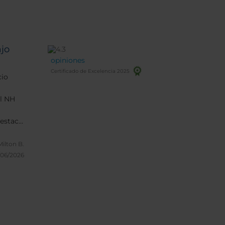
jo
opiniones
Certificado de Excelencia 2025
cio
el NH
destaco
odo el
sta el
Milton B.
able,
/06/2026
te hace
uso
ductos
tas,