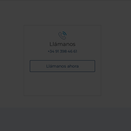
ísima
l día
to a
es
aciones
ncioso
y la
Llámanos
ra
+34 91 398 46 61
otel
n
Llámanos ahora
r todo!