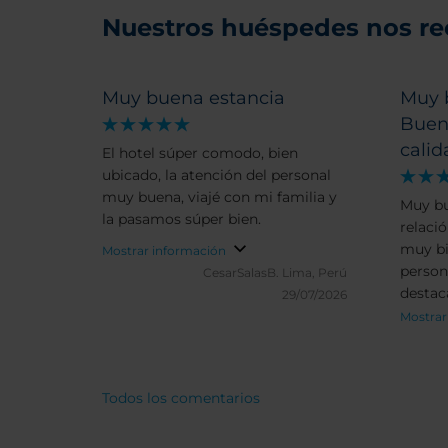
Nuestros huéspedes nos r
Muy buena estancia
Muy 
Buena
calid
El hotel súper comodo, bien
ubicado, la atención del personal
muy buena, viajé con mi familia y
Muy bu
la pasamos súper bien.
relació
muy bie
Mostrar información
person
CesarSalasB.
Lima, Perú
destac
29/07/2026
Mostrar
Todos los comentarios