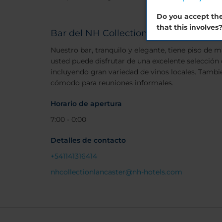
Do you accept the
that this involves
Bar del NH Collection Buenos Aires L
Nuestro bar, tranquilo y elegante, tiene piso de m
usted puede disfrutar de una excelente selección 
incluyendo gran variedad de vinos locales. Tambié
cómodo para reuniones informales.
Horario de apertura
7:00 - 0:00
Detalles de contacto
+541141316414
nhcollectionlancaster@nh-hotels.com