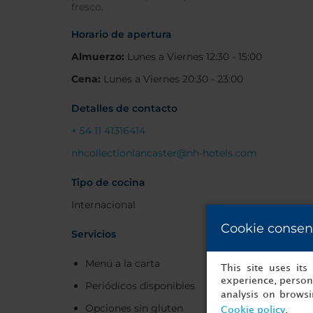
fresco.
Horario de apertura
Almuerzo:
Lunes a Viernes 12:30 - 15:00
Cena:
Lunes a Viernes 20:30 - 23:00
Detalles de contacto
+ 54 11 41316414
nhcollectionlancaster@nh-hotels.com
Tipo de cocina
Internacional
Cookie consen
Servicios
Menú a la carta
This site uses it
experience, persona
Periódicos disponibles
analysis on brows
Opciones sin gluten
Cookie policy
.