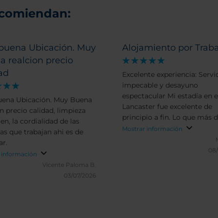
ecomiendan:
buena Ubicación. Muy
Alojamiento por Traba
 realcion precio
ad
Excelente experiencia: Servi
impecable y desayuno
espectacular Mi estadía en 
ena Ubicación. Muy Buena
Lancaster fue excelente de
n precio calidad, limpieza
principio a fin. Lo que más 
n, la cordialidad de las
es la atención de su gente; t
Mostrar información
as que trabajan ahi es de
personal, desde recepción ha
ar.
comedor, es sumamente am
08
 información
profesional y predispuesto a
Vicente Paloma B.
ayudar con una calidez que 
03/07/2026
sentir como en casa. Por otro lado,
el desayuno merece un apla
aparte. Es variado, con pro
fresquísimos (panadería, fru