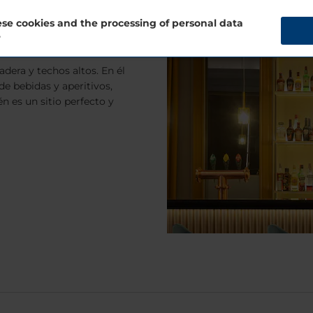
se cookies and the processing of personal data
?
ancaster
adera y techos altos. En él
de bebidas y aperitivos,
n es un sitio perfecto y