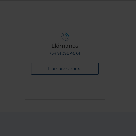
ísima
l día
to a
es
aciones
ncioso
y la
Llámanos
ra
+34 91 398 46 61
otel
n
Llámanos ahora
r todo!