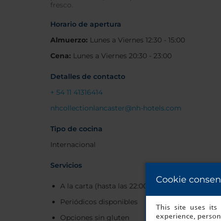
fresco.
Horario de apertura
Almuerzo:
Lunes a Viernes 12:30 - 15:00
Cena:
Lunes a Viernes 20:30 - 23:00
Detalles de contacto
+ 54 11 41316414
nhcollectionlancaster@nh-hotels.com
Tipo de cocina
Internacional
Servicios
Cookie consen
A la carta (hasta las 22:00 h)
Periódicos disponibles
This site uses it
experience, persona
Opciones sin gluten