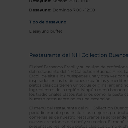
Desayuno:
Sábado 7:00 - 11:00
Desayuno:
Domingo 7:00 - 12:00
Tipo de desayuno
Desayuno buffet
Restaurante del NH Collection Buenos
El chef Fernando Ercoli y su equipo de profesiona
del restaurante del NH Collection Buenos Aires L
Ercoli deleita a los huéspedes una y otra vez con 
inspirados en las tradiciones españolas y mediter
platos clásicos tienen un toque original argentin
ingredientes de la región. Ningún menú bonaere
los tradicionales platos italianos como, la pasta 
Nuestro restaurante no es una excepción.
El menú del restaurante del NH Collection Bueno
periódicamente para incluir los mejores product
comensales de nuestro restaurante se sorprende
nuevas creaciones del chef y su cocina. El menú,
presentaciones, ofrece platos clásicos como el ch