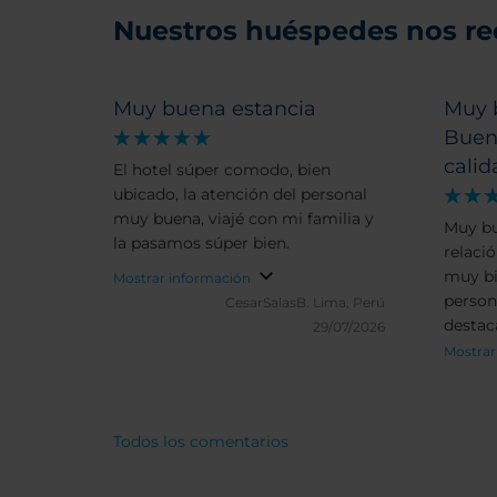
Nuestros huéspedes nos r
Muy buena estancia
Muy 
Buena
calid
El hotel súper comodo, bien
ubicado, la atención del personal
muy buena, viajé con mi familia y
Muy bu
la pasamos súper bien.
relació
muy bie
Mostrar información
person
CesarSalasB.
Lima, Perú
destac
29/07/2026
Mostrar
Todos los comentarios