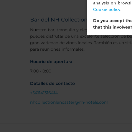
analysis on brows
Cookie policy
.
Bar del NH Collection Buenos Aires L
Do you accept the
that this involves
Nuestro bar, tranquilo y elegante, tiene suelo de 
puedes disfrutar de una excelente selección de be
gran variedad de vinos locales. También es un s
para reuniones informales.
Horario de apertura
7:00 - 0:00
Detalles de contacto
+541141316414
nhcollectionlancaster@nh-hotels.com