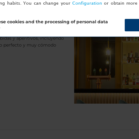
ing habits. You can change your
Configuration
or obtain more 
ancaster
se cookies and the processing of personal data
?
madera y techos altos. En él
bidas y aperitivos, incluyendo
itio perfecto y muy cómodo