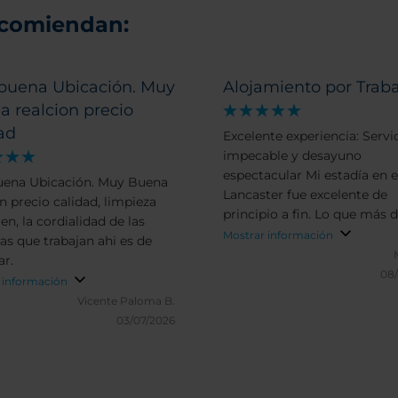
ecomiendan:
buena Ubicación. Muy
Alojamiento por Traba
 realcion precio
ad
Excelente experiencia: Servi
impecable y desayuno
espectacular Mi estadía en 
ena Ubicación. Muy Buena
Lancaster fue excelente de
n precio calidad, limpieza
principio a fin. Lo que más 
n, la cordialidad de las
es la atención de su gente; t
Mostrar información
as que trabajan ahi es de
personal, desde recepción ha
ar.
comedor, es sumamente am
08
 información
profesional y predispuesto a
Vicente Paloma B.
ayudar con una calidez que 
03/07/2026
sentir como en casa. Por otro lado,
el desayuno merece un apla
aparte. Es variado, con pro
fresquísimos (panadería, fru