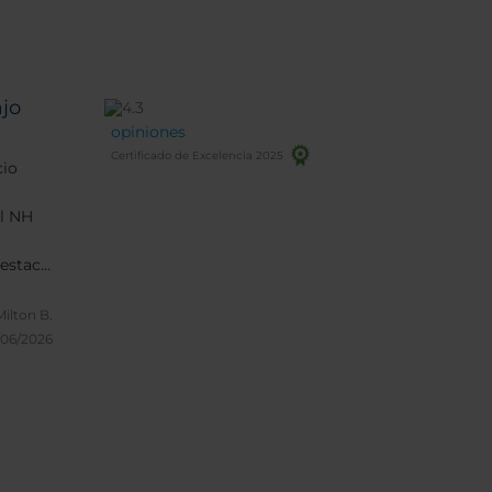
jo
opiniones
Certificado de Excelencia 2025
cio
el NH
destaco
odo el
sta el
Milton B.
able,
/06/2026
te hace
uso
ductos
tas,