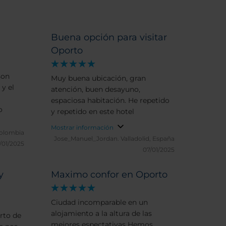
Buena opción para visitar
Oporto
son
Muy buena ubicación, gran
y el
atención, buen desayuno,
espaciosa habitación. He repetido
o
y repetido en este hotel
Mostrar información
olombia
Jose_Manuel_Jordan.
Valladolid, España
/01/2025
07/01/2025
y
Maximo confor en Oporto
Ciudad incomparable en un
alojamiento a la altura de las
rto de
mejores espectativas Hemos