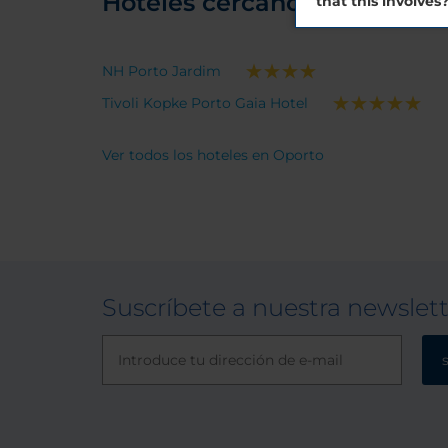
Hoteles cercanos
that this involves
NH Porto Jardim
Tivoli Kopke Porto Gaia Hotel
Ver todos los hoteles en Oporto
Suscríbete a nuestra newslet