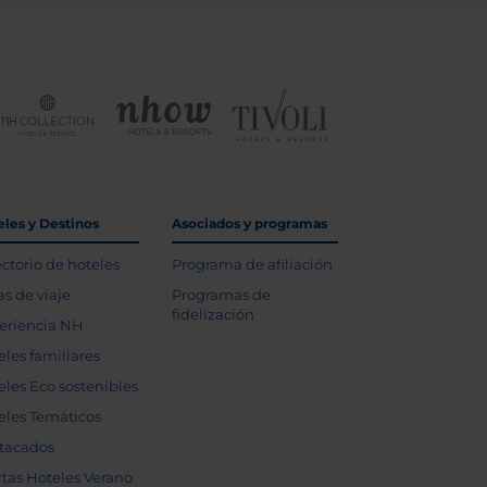
eles y Destinos
Asociados y programas
ectorio de hoteles
Programa de afiliación
as de viaje
Programas de
fidelización
eriencia NH
eles familiares
eles Eco sostenibles
eles Temáticos
tacados
rtas Hoteles Verano