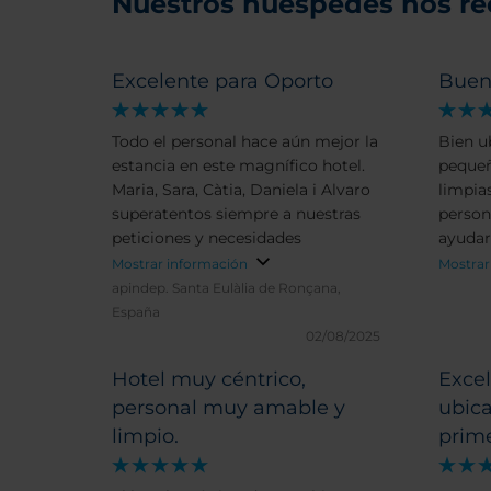
Nuestros huéspedes nos r
Excelente para Oporto
Buen 
Todo el personal hace aún mejor la
Bien u
estancia en este magnífico hotel.
pequeñ
Maria, Sara, Càtia, Daniela i Alvaro
limpias
superatentos siempre a nuestras
person
peticiones y necesidades
ayudar
Mostrar información
Mostrar
apindep.
Santa Eulàlia de Ronçana,
España
02/08/2025
Hotel muy céntrico,
Excel
personal muy amable y
ubica
limpio.
prime