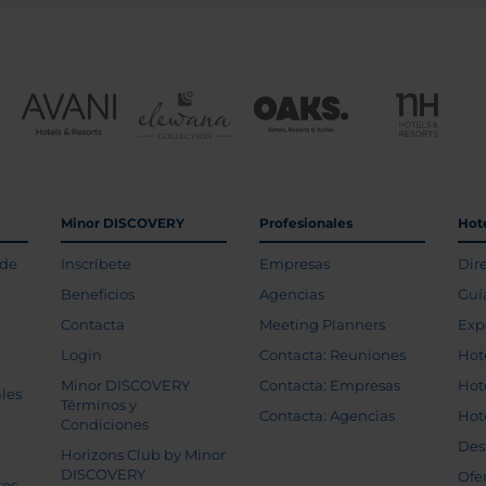
Minor DISCOVERY
Profesionales
Hot
 de
Inscríbete
Empresas
Dir
Beneficios
Agencias
Guí
Contacta
Meeting Planners
Exp
Login
Contacta: Reuniones
Hot
Minor DISCOVERY
Contacta: Empresas
Hot
les
Términos y
Contacta: Agencias
Hot
Condiciones
Des
Horizons Club by Minor
DISCOVERY
Ofe
tes