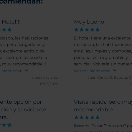
ecomiendan:
Hotel!!!
Muy bueno
bicado, las habitaciones
El hotel tiene una excelente
as pero acogedoras y
ubicación, las habitaciones 
, excelente actitud del
amplias, limpias y cómodas, 
al, siempre dispuesto a
personal es muy amable y
, muy recomendable!!!
servicial. Volvería sin dudarl
 información
Mostrar información
alberojasviajes.
Juan Carlos G.
Bogotá, C
17/03/2025
13
ente opción por
Visita rápida pero mu
ción y servicio de
recomendable
ra.
Íbamos. Pasar 3 días en Opo