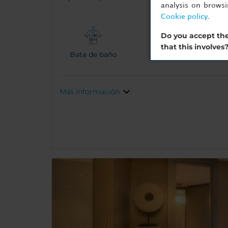
analysis on brows
Cookie policy
.
Do you accept the
that this involves
Bata de baño
Más información