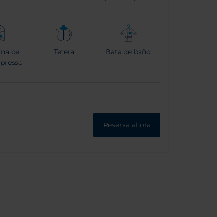
na de
Tetera
Bata de baño
spresso
Reserva ahora