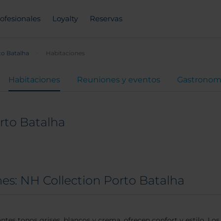
ofesionales
Loyalty
Reservas
to Batalha
Habitaciones
Habitaciones
Reuniones y eventos
Gastronom
rto Batalha
es: NH Collection Porto Batalha
ntes tonos grises, blancos y crema, ofrecen confort y estilo. 