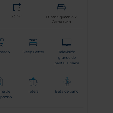
23 m²
1
Cama queen o
2
Cama twin
rmado
Sleep Better
Televisión
grande de
pantalla plana
na de
Tetera
Bata de baño
spresso