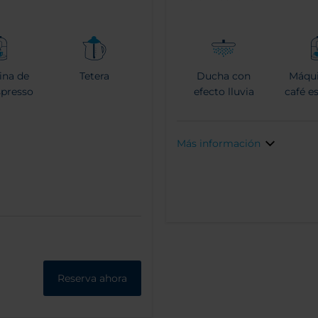
ina de
Tetera
Ducha con
Máqui
spresso
efecto lluvia
café e
Más información
Reserva ahora