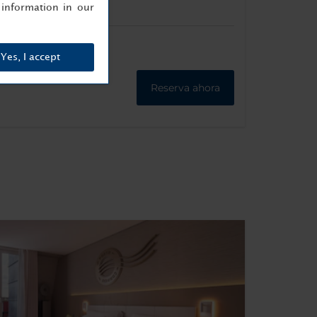
information in our
Yes, I accept
Reserva ahora