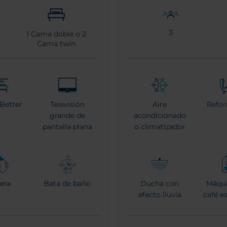
3
1
Cama doble o
2
Cama twin
 Better
Televisión
Aire
Refo
grande de
acondicionado
pantalla plana
o climatizador
tera
Bata de baño
Ducha con
Máqui
efecto lluvia
café e