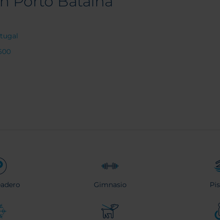
n Porto Batalha
rtugal
600
eadero
Gimnasio
Pi