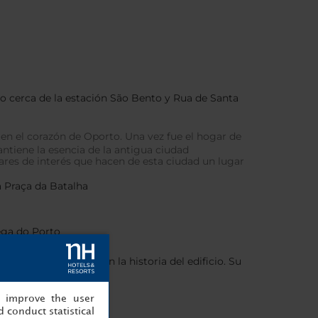
ico cerca de la estación São Bento y Rua de Santa
en el corazón de Oporto. Una vez fue el hogar de
antiene la esencia de la antigua ciudad
gares de interés que hacen de esta ciudad un lugar
a Praça da Batalha
dega do Porto
ones está inspirada en la historia del edificio. Su
, improve the user
 conduct statistical