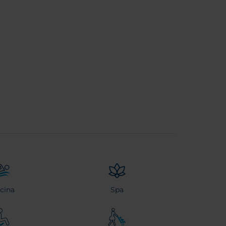
scina
Spa