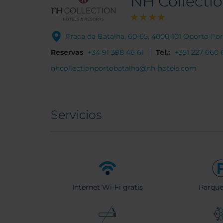
NH Collectio
Praca da Batalha, 60-65, 4000-101 Oporto Po
Reservas
+34 91 398 46 61
Tel.:
+351 227 660 
nhcollectionportobatalha@nh-hotels.com
Servicios
Internet Wi-Fi gratis
Parqu