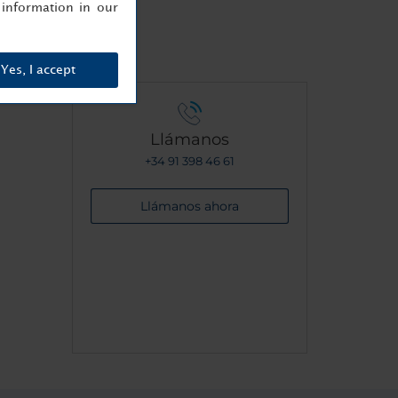
information in our
Yes, I accept
Llámanos
+34 91 398 46 61
Llámanos ahora