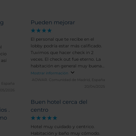
rg
Pueden mejorar
El personal que te recibe en el
lobby podría estar más calificado.
l
Tuvimos que hacer check in 2
veces. El check out fue eterno. La
 así
habitación en general muy buena,
pero el baño muy incómodo.
Mostrar información
AOWAR.
Comunidad de Madrid, España
, España
20/04/2025
/05/2026
Buen hotel cerca del
os .
centro
imo
Hotel muy cuidado y centrico.
Habitación y baño muy cómodo.