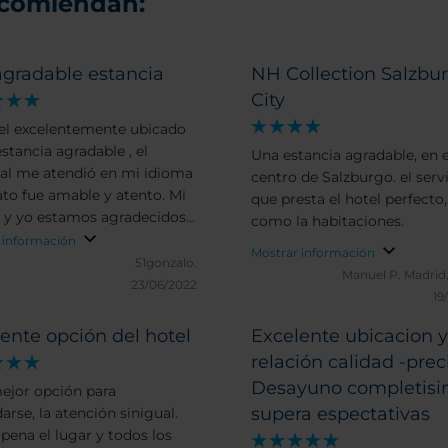
ecomiendan:
agradable estancia
NH Collection Salzbu
City
el excelentemente ubicado
stancia agradable , el
Una estancia agradable, en e
al me atendió en mi idioma
centro de Salzburgo. el servicio
rato fue amable y atento. Mi
que presta el hotel perfecto,
 y yo estamos agradecidos
como la habitaciones.
s atenciones.
 información
Mostrar información
endamos este hotel a
51gonzalo.
Manuel P.
Madrid
os amigos.
23/06/2022
19
ente opción del hotel
Excelente ubicacion y
relación calidad -preci
Desayuno completis
mejor opción para
supera espectativas
arse, la atención sinigual.
 pena el lugar y todos los