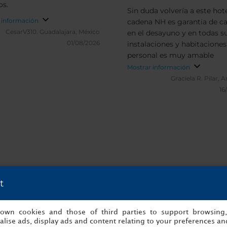
os.
Sin duda volvería a este hote
 información
cadena NH es garantia de ca
CesarV310.
Guadalajara, México
en el desayuno y en todas s
01/08/2026
instalaciones y habitaciones 
personal es muy amable
Mostrar información
Graciela R.
Pilar, 
16
t
s y verificadas de NH Collection Salzb
s own cookies and those of third parties to support browsing
lise ads, display ads and content relating to your preferences and