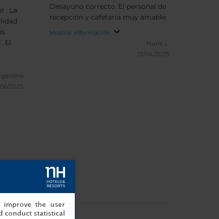
Desayuno correcto. El personal de
l . La
recepción y cafetería muy amable.
lidad
us
Mostrar información
. El
Nuria L.
01/04/2025
Argentina
/06/2025
urg City
, improve the user
 conduct statistical