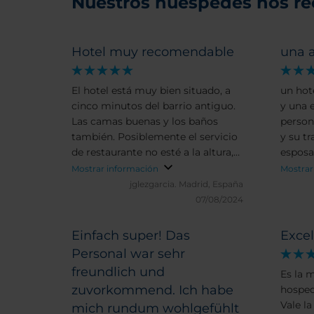
Nuestros huéspedes nos r
Hotel muy recomendable
una 
El hotel está muy bien situado, a
un hot
cinco minutos del barrio antiguo.
y una e
Las camas buenas y los baños
person
también. Posiblemente el servicio
y su t
de restaurante no esté a la altura,
esposa
ya que hay poca oferta y las
por su
Mostrar información
Mostrar
cantidades son muy irregulares.
Recom
jglezgarcia.
Madrid, España
nuestr
07/08/2024
Einfach super! Das
Excel
Personal war sehr
freundlich und
Es la 
zuvorkommend. Ich habe
hosped
Vale la
mich rundum wohlgefühlt