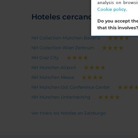
analysis on brows
Cookie policy
.
Hoteles cercanos
Do you accept the
that this involves
NH Collection München Bavaria
NH Collection Wien Zentrum
NH Graz City
NH München Airport
NH München Messe
NH München Ost Conference Center
NH München Unterhaching
Ver todos los hoteles en Salzburgo