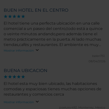
BUEN HOTEL EN EL CENTRO
El hotel tiene una perfecta ubicación en una calle
comercial a un paseo del centro,todo está a quince
o veinte minutos andando,pero además tiene el
metro prácticamente en la puerta. Al lado muchas
tiendas,cafés y restaurantes. El ambiente es muy
agradable,siendo la habitación amplia y muy
Mostrar información
limpia.El personal es correcto y mi única pega fue
belen751.
que nos dieron la habitación más tarde de lo
08/04/2026
indicado,después de un largo viaje y de espera en
BUENA UBICACION
recepción,pero por lo demás nuestra estancia fue
perfecta y volvería sin duda.
El hotel esta muy bien ubicado, las habitaciones
comodas y espaciosas tienes muchas opciones de
restaurantes y comercios cerca
Mostrar información
joseluisv492.
Monterrey, México