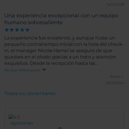
14/01/2026
Una experiencia excepcional con un equipo
humano sobresaliente
La experiencia fue excelente, y aunque hubo un
pequeño contratiempo inicial con la hora del check-
in, el manager Nicola Hamel se aseguró de que
quedara en el olvido gracias a un trato y atención
exquisitos. Desde la recepción hasta las
habitaciones, y por supuesto, la calidad del equipo
Mostrar información
humano, todo ha sido impecable. Sin duda, será un
Albert V.
lugar de referencia para mis próximas estancias en
05/10/2024
Viena.
Todos los comentarios
opiniones