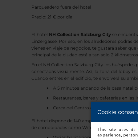
Parqueadero fuera del hotel
Precio: 21 € por día
El hotel
NH Collection Salzburg City
se encuentra
Linzergasse. Por eso, en los alrededores podrás d
vienes en viaje de negocios, te gustará saber que
principal de la ciudad está a tan solo 2 kilómetros
En el NH Collection Salzburg City los huéspedes p
conectadas visualmente. Así, la zona del lobby es
Cuando entres en el edificio, te envolverá su ambi
A 5 minutos andando de la casa natal 
Restaurantes, bares y cafeterías en las
Cerca del Centro de Exposiciones de Sa
Cookie consen
El hotel dispone de 140 amplias habitaciones, to
de comodidades como Wifi, televisión vía satélite
This site uses it
experience, persona
Varias habitaciones de la quinta planta