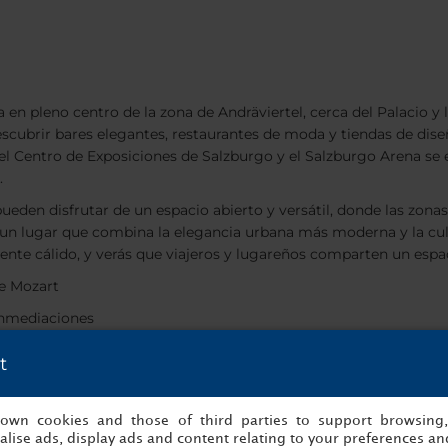
 en pleno centro de la zona de Andräviertel, cerca del Palacio y l
escubrir bares elegantes, restaurantes de moda y tiendas de dis
 el Centro de Exposiciones de Salzburgo y el Salzburgo Arena se 
.
ueden disfrutar de un espacio abierto y versátil, donde las zona
 un lugar que combina la elegancia urbana más moderna y la cultu
ente cálido, y verás que viajeros y lugareños comparten un espac
de Mozart
 inmediaciones
lzburgo y del Salzburgo Arena
t
das con una decoración cálida, funcional y elegante. Las habitac
 y caja fuerte.
s own cookies and those of third parties to support browsing
lise ads, display ads and content relating to your preferences and
 ofrecen vistas a Kapuzinerberg