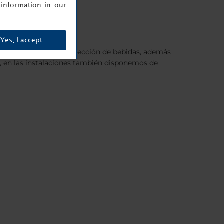
information in our
Yes, I accept
by, ofrece una amplia selección de bebidas, además
d, en las instalaciones también disponemos de