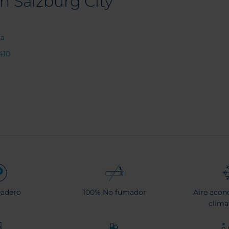
n Salzburg City
ia
410
eadero
100% No fumador
Aire acon
clima