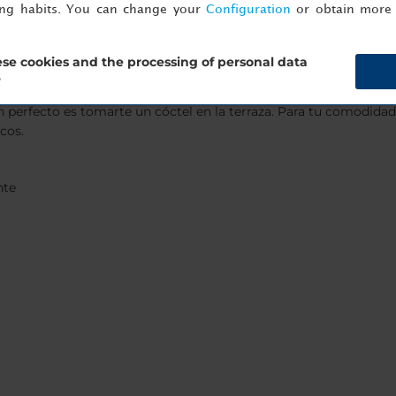
ing habits. You can change your
Configuration
or obtain more 
para familias
es
se cookies and the processing of personal data
?
taurante del hotel, mientras que el bar Bottles & Jars, en el lob
an perfecto es tomarte un cóctel en la terraza. Para tu comodida
cos.
nte