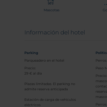
Mascotas
Go
Información del hotel
Parking
Políti
Parqueadero en el hotel
Perros
Precio:
Peso M
29 € al día
Precio
mascot
Plazas limitadas. El parking no
contac
admite reserva anticipada
reserva
mascot
Estación de carga de vehículos
Perros
eléctricos