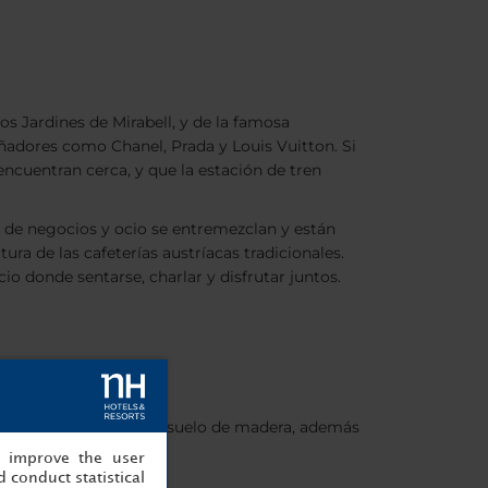
os Jardines de Mirabell, y de la famosa
eñadores como Chanel, Prada y Louis Vuitton. Si
encuentran cerca, y que la estación de tren
s de negocios y ocio se entremezclan y están
ra de las cafeterías austríacas tradicionales.
io donde sentarse, charlar y disfrutar juntos.
iones Superiores tienen suelo de madera, además
, improve the user
 conduct statistical