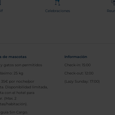
lf
Celebraciones
Reun
ca de mascotas
Información
 y gatos son permitidos
Check-in: 15:00
áximo: 25 kg
Check-out: 12:00
: 35€ por noche/por
(Lazy Sunday: 17:00)
a. Disponibilidad limitada,
ta con el hotel para
r. (Max. 2
as/habitación).
 guía Sin Cargo.