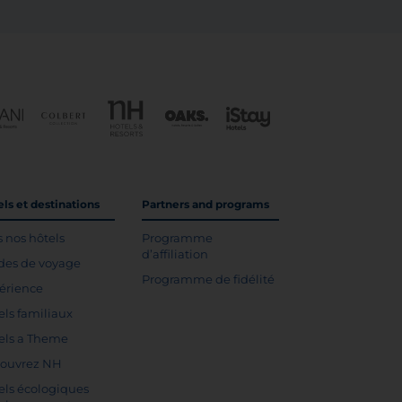
ls et destinations
Partners and programs
s nos hôtels
Programme
d’affiliation
des de voyage
Programme de fidélité
érience
els familiaux
els a Theme
ouvrez NH
els écologiques