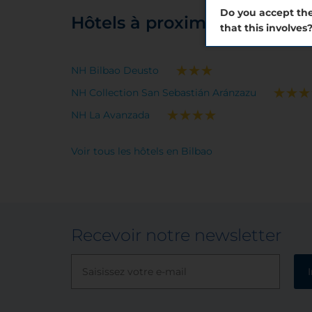
Do you accept the
Hôtels à proximité
that this involves
NH Bilbao Deusto
NH Collection San Sebastián Aránzazu
NH La Avanzada
Voir tous les hôtels en Bilbao
Recevoir notre newsletter