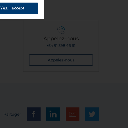
Yes, I accept
Appelez-nous
+34 91 398 46 61
Appelez-nous
Partager