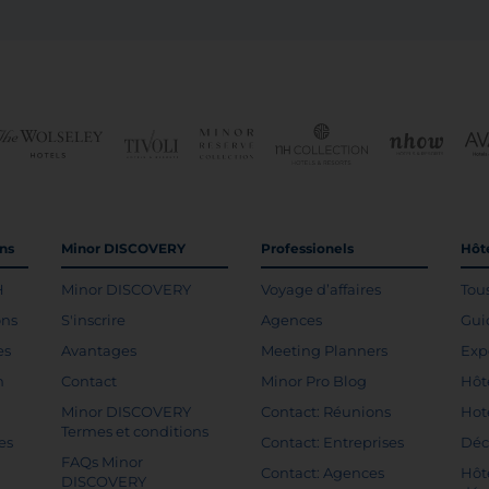
ons
Minor DISCOVERY
Professionels
Hôte
H
Minor DISCOVERY
Voyage d’affaires
Tou
ons
S'inscrire
Agences
Gui
es
Avantages
Meeting Planners
Exp
n
Contact
Minor Pro Blog
Hôt
Minor DISCOVERY
Contact: Réunions
Hot
Termes et conditions
es
Contact: Entreprises
Déc
FAQs Minor
Contact: Agences
Hôt
DISCOVERY