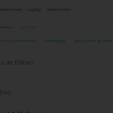
ofessionnels
Loyalty
Réservations
de Bilbao
Avis client
ns et événements
Weddings
Restaurant et Bars
la de Bilbao
ilbao