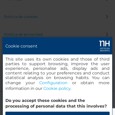
Política de cookies
Política de privacidad
Cookie consent
Canal de denuncias
This site uses its own cookies and those of third
parties to support browsing, improve the user
experience, personalise ads, display ads and
content relating to your preferences and conduct
statistical analysis on browsing habits. You can
change your
Configuration
or obtain more
information in our
Cookie policy
.
NH Frankfurt Messe
Do you accept these cookies and the
© 2000-2026 MINOR HOTELS EUROPE & AMERICAS Santa Engracia,
processing of personal data that this involves?
120. 28003 Madrid, España