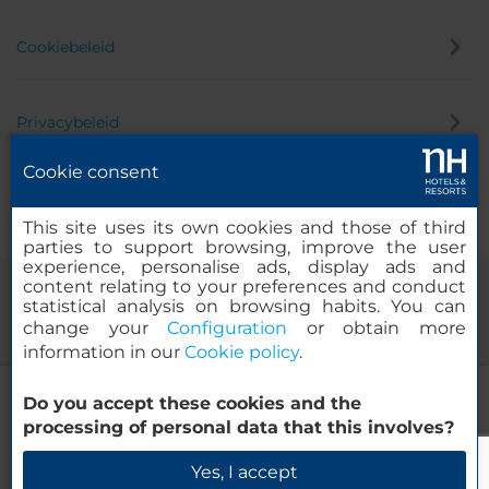
Cookiebeleid
Privacybeleid
Cookie consent
Klokkenluider
This site uses its own cookies and those of third
parties to support browsing, improve the user
experience, personalise ads, display ads and
content relating to your preferences and conduct
statistical analysis on browsing habits. You can
change your
Configuration
or obtain more
information in our
Cookie policy
.
NH Frankfurt Messe
Do you accept these cookies and the
© 2000-2026 MINOR HOTELS EUROPE & AMERICAS Santa Engracia
processing of personal data that this involves?
120. 28003 Madrid, Spanje
Beschikbaarheid controleren
Yes, I accept