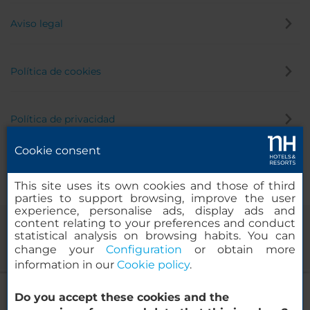
Aviso legal
Política de cookies
Política de privacidad
Cookie consent
Canal de denuncias
This site uses its own cookies and those of third
parties to support browsing, improve the user
experience, personalise ads, display ads and
content relating to your preferences and conduct
statistical analysis on browsing habits. You can
change your
Configuration
or obtain more
information in our
Cookie policy
.
NH Gran Hotel Casino Extremadura
Do you accept these cookies and the
© 2000-2026 MINOR HOTELS EUROPE & AMERICAS Santa Engracia,