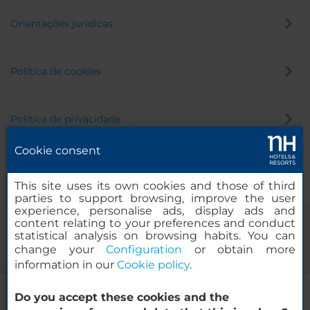
Orientações jurídicas
Política de cookies
Política de privacidade
Cookie consent
Canal de denúncia
This site uses its own cookies and those of third
parties to support browsing, improve the user
experience, personalise ads, display ads and
content relating to your preferences and conduct
statistical analysis on browsing habits. You can
change your
Configuration
or obtain more
information in our
Cookie policy
.
NH Gran Hotel Casino Extremadura
Do you accept these cookies and the
© 2000-2026 MINOR HOTELS EUROPE & AMERICAS Santa Engracia