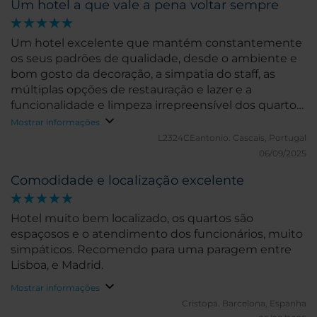
Um hotel a que vale a pena voltar sempre
Um hotel excelente que mantém constantemente
os seus padrões de qualidade, desde o ambiente e
bom gosto da decoração, a simpatia do staff, as
múltiplas opções de restauração e lazer e a
funcionalidade e limpeza irrepreensível dos quartos.
É sempre um prazer renovado, voltar a este hotel.
Mostrar informações
L2324CEantonio.
Cascais, Portugal
06/09/2025
Comodidade e localização excelente
Hotel muito bem localizado, os quartos são
espaçosos e o atendimento dos funcionários, muito
simpáticos. Recomendo para uma paragem entre
Lisboa, e Madrid.
Mostrar informações
Cristopa.
Barcelona, Espanha