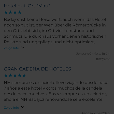
Hotel gut, Ort "Mau"
Badajoz ist keine Reise wert, auch wenn das Hotel
noch so gut ist. der Weg über die Römerbrücke in
den Ort zieht sich, im Ort viel Lehrstand und
Schmutz. Die durchaus vorhandenen historischen
Relikte sind ungepflegt und nicht optimiert,
schade. Nur als Durchreisestation zu empfehlen,
Zeige Info
oder direkt bis Caceres durchfahren und dort in das
JensundChrista.
Brühl
NH einkehren!
11/07/2016
GRAN CADENA DE HOTELES
NH siempre es un acierto,llevo viajando desde hace
7 años a este hotel y otros muchos de la candela
desde hace muchos años y siempre es un acierto y
ahora el NH Badajoz renovándose será excelente
Zeige Info
diegosanchez2026.