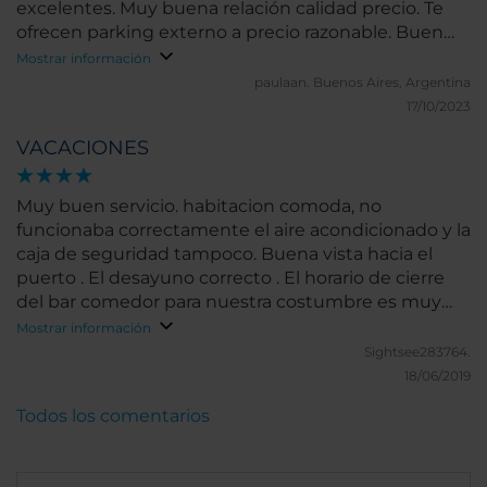
excelentes. Muy buena relación calidad precio. Te
ofrecen parking externo a precio razonable. Buen
restaurante y muy buena atención, buenos platos
Mostrar información
de la región, excelente vista.
paulaan.
Buenos Aires, Argentina
17/10/2023
VACACIONES
Muy buen servicio. habitacion comoda, no
funcionaba correctamente el aire acondicionado y la
caja de seguridad tampoco. Buena vista hacia el
puerto . El desayuno correcto . El horario de cierre
del bar comedor para nuestra costumbre es muy
temprano
Mostrar información
Sightsee283764.
18/06/2019
Todos los comentarios