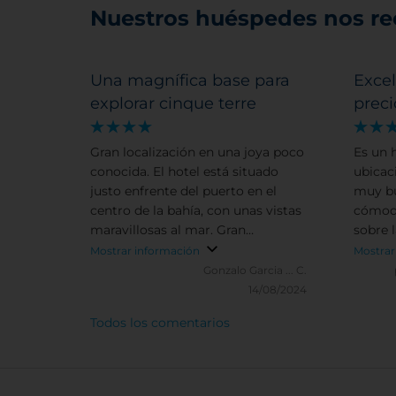
Nuestros huéspedes nos r
Una magnífica base para
Excel
explorar cinque terre
preci
Gran localización en una joya poco
Es un 
conocida. El hotel está situado
ubicac
justo enfrente del puerto en el
muy bu
centro de la bahía, con unas vistas
cómoda
maravillosas al mar. Gran
sobre 
desayuno y habitaciones
buena 
Mostrar información
Mostrar
confortables. Solo un pero, el aire
ofrece
Gonzalo Garcia ... C.
acondicionado es algo ruidoso.
razona
14/08/2024
buena 
Todos los comentarios
la regi