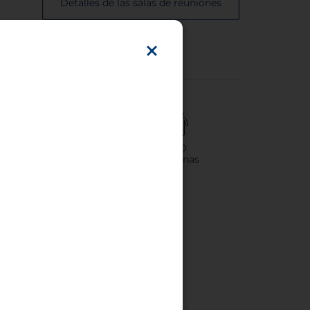
Detalles de las salas de reuniones
4
300
Sala(s) de reuniones
Personas