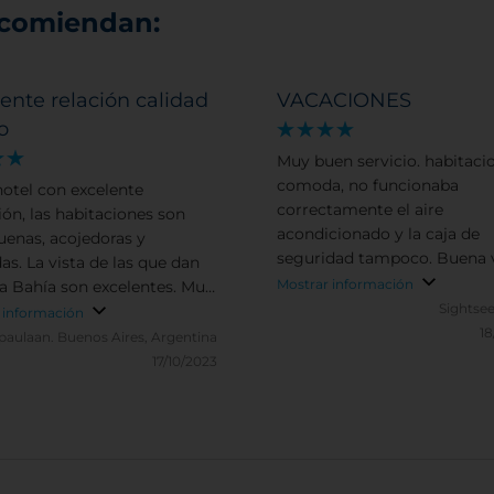
ecomiendan:
ente relación calidad
VACACIONES
o
Muy buen servicio. habitaci
comoda, no funcionaba
hotel con excelente
correctamente el aire
ión, las habitaciones son
acondicionado y la caja de
enas, acojedoras y
seguridad tampoco. Buena v
s. La vista de las que dan
hacia el puerto . El desayun
Mostrar información
la Bahía son excelentes. Muy
correcto . El horario de cierr
Sightse
relación calidad precio. Te
 información
bar comedor para nuestra
18
n parking externo a precio
paulaan.
Buenos Aires, Argentina
costumbre es muy tempran
ble. Buen restaurante y muy
17/10/2023
atención, buenos platos de
ón, excelente vista.