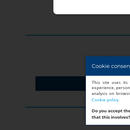
Cookie consen
This site uses it
Solicitar presupues
experience, persona
analysis on brows
Cookie policy
.
Do you accept the
that this involves