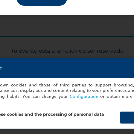
cócteles privados.
Salas para eventos
Tu evento está a un click de ser reservado
¡Empezar a organizar ahora!
t
s own cookies and those of third parties to support browsing
to
Detalles
lise ads, display ads and content relating to your preferences and
ing habits. You can change your
Configuration
or obtain more 
se cookies and the processing of personal data
?