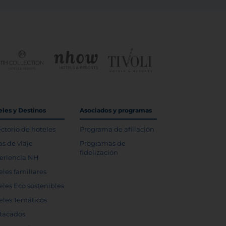
eles y Destinos
Asociados y programas
ectorio de hoteles
Programa de afiliación
as de viaje
Programas de
fidelización
eriencia NH
eles familiares
eles Eco sostenibles
eles Temáticos
tacados