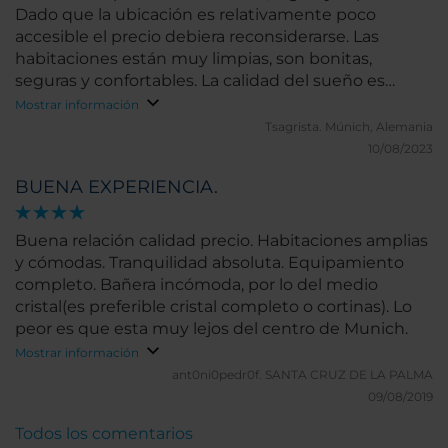
Dado que la ubicación es relativamente poco
accesible el precio debiera reconsiderarse. Las
habitaciones están muy limpias, son bonitas,
seguras y confortables. La calidad del sueño es
fenomenal. Servicio de gym y sauna que me muero
Mostrar información
por probar en la próxima visita, en el desayuno
Tsagrista.
Múnich, Alemania
buffet unos huevos maravillosos (de los que espero
10/08/2023
receta), había avena y leche vegetal (importante
BUENA EXPERIENCIA.
para mi). Servicio de taxi casi automático, atención
rápida, profesional y humana. Voy a repetir sin duda.
Buena relación calidad precio. Habitaciones amplias
y cómodas. Tranquilidad absoluta. Equipamiento
completo. Bañera incómoda, por lo del medio
cristal(es preferible cristal completo o cortinas). Lo
peor es que esta muy lejos del centro de Munich.
Mostrar información
ant0ni0pedr0f.
SANTA CRUZ DE LA PALMA
09/08/2019
Todos los comentarios