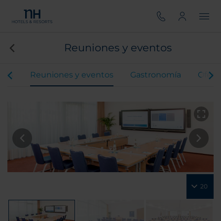
Reuniones y eventos
ones
Reuniones y eventos
Gastronomía
Ofert
20