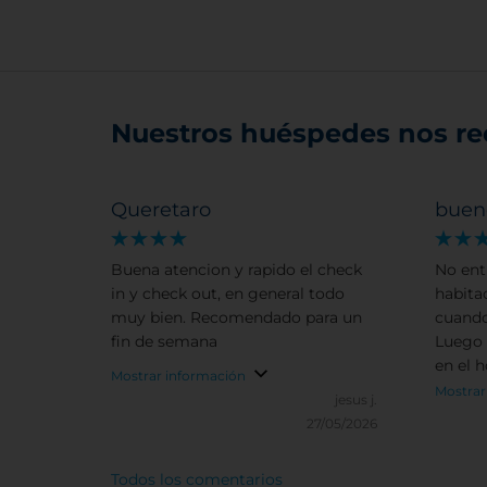
Nuestros huéspedes nos r
Queretaro
buen
Buena atencion y rapido el check
No ent
in y check out, en general todo
habitac
muy bien. Recomendado para un
cuando
fin de semana
Luego 
en el 
Mostrar información
había 
Mostrar
jesus j.
noches
27/05/2026
Todos los comentarios