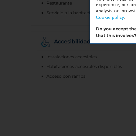
Restaurante
experience, persona
analysis on brows
Servicio a la habitación
Cookie policy
.
Do you accept the
that this involves
Accesibilidad
Instalaciones accesibles
Habitaciones accesibles disponibles
Acceso con rampa