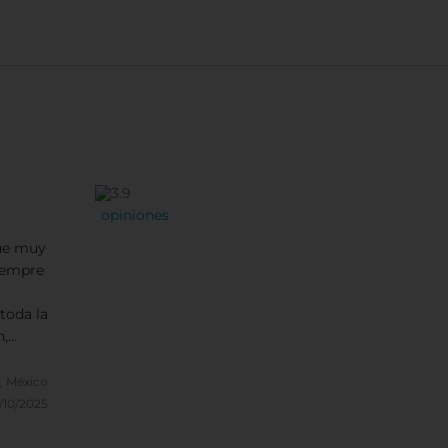
opiniones
fue muy
siempre
toda la
n,
ción
 tuve
, México
/10/2025