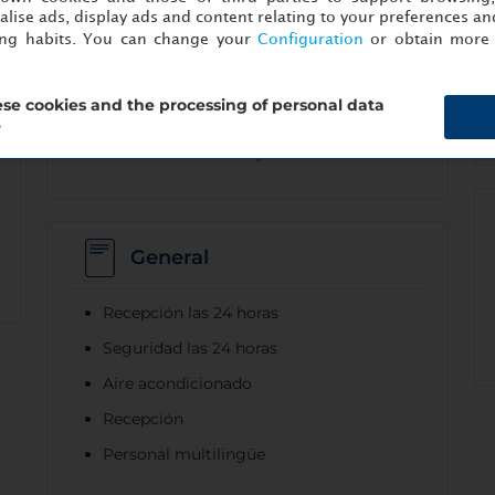
lise ads, display ads and content relating to your preferences and
ing habits. You can change your
Configuration
or obtain more 
Estacionamiento
se cookies and the processing of personal data
Estacionamiento accesible
?
Estacionamiento bajo techo
General
Recepción las 24 horas
Seguridad las 24 horas
Aire acondicionado
Recepción
Personal multilingüe