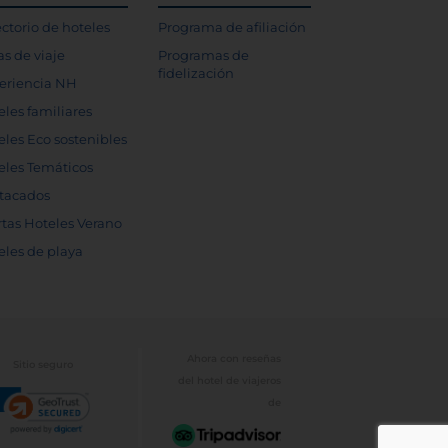
ectorio de hoteles
Programa de afiliación
as de viaje
Programas de
fidelización
eriencia NH
eles familiares
eles Eco sostenibles
eles Temáticos
tacados
rtas Hoteles Verano
eles de playa
Ahora con reseñas
Sitio seguro
del hotel de viajeros
de