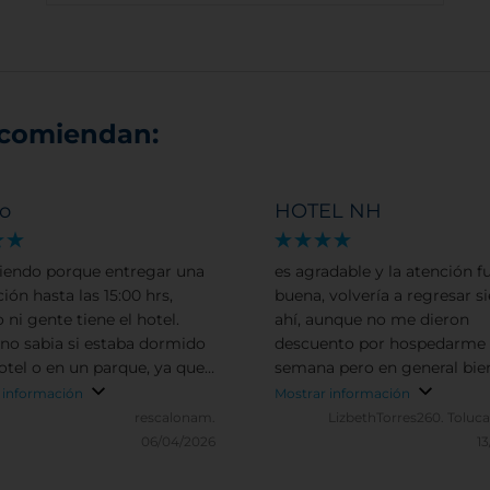
ecomiendan:
o
HOTEL NH
iendo porque entregar una
es agradable y la atención 
ión hasta las 15:00 hrs,
buena, volvería a regresar 
 ni gente tiene el hotel.
ahí, aunque no me dieron
no sabia si estaba dormido
descuento por hospedarme 
hotel o en un parque, ya que
semana pero en general bie
un perro ladrando por la
cuando me toco una habita
 información
Mostrar información
 y no se callaba.
sucia me la cambiaron y no
rescalonam.
LizbethTorres260.
Toluca
tema con las facturas
06/04/2026
13