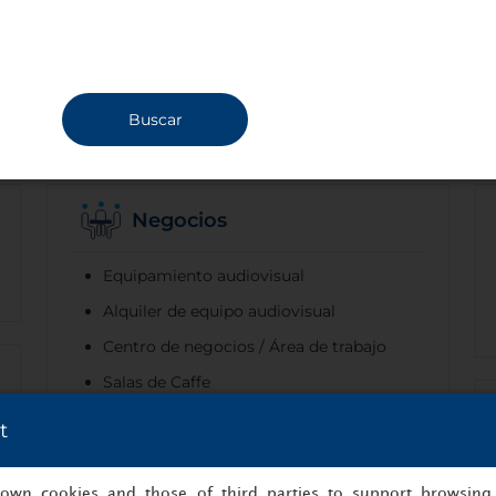
Buscar
Negocios
Equipamiento audiovisual
Alquiler de equipo audiovisual
Centro de negocios / Área de trabajo
Salas de Caffe
Instalaciones para conferencias
t
Videoconferencia
s own cookies and those of third parties to support browsing