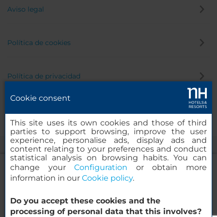
Aviso legal
Política de cookies
Política de privacidad
Cookie consent
Canal de denuncias
This site uses its own cookies and those of third
parties to support browsing, improve the user
experience, personalise ads, display ads and
content relating to your preferences and conduct
statistical analysis on browsing habits. You can
change your
Configuration
or obtain more
information in our
Cookie policy
.
nhow Lima
Do you accept these cookies and the
© 2000-2026 MINOR HOTELS EUROPE & AMERICAS Santa Engracia,
processing of personal data that this involves?