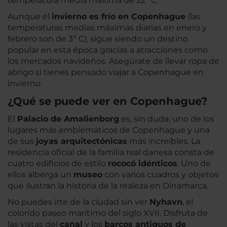
temperatura media máxima de 22º C.
Aunque el
invierno es frío en Copenhague
(las
temperaturas medias máximas diarias en enero y
febrero son de 3º C), sigue siendo un destino
popular en esta época gracias a atracciones como
los mercados navideños. Asegúrate de llevar ropa de
abrigo si tienes pensado viajar a Copenhague en
invierno.
¿Qué se puede ver en Copenhague?
El
Palacio de Amalienborg
es, sin duda, uno de los
lugares más emblemáticos de Copenhague y una
de sus
joyas arquitectónicas
más increíbles. La
residencia oficial de la familia real danesa consta de
cuatro edificios de estilo
rococó idénticos
. Uno de
ellos alberga un
museo
con varios cuadros y objetos
que ilustran la historia de la realeza en Dinamarca.
No puedes irte de la ciudad sin ver
Nyhavn
, el
colorido paseo marítimo del siglo XVII. Disfruta de
las vistas del
canal
y los
barcos antiguos de