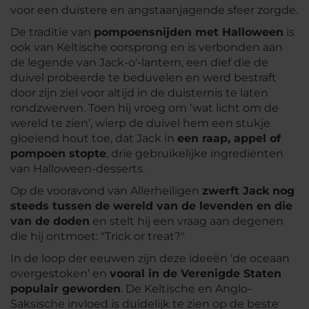
voor een duistere en angstaanjagende sfeer zorgde.
De traditie van
pompoensnijden met Halloween
is
ook van Keltische oorsprong en is verbonden aan
de legende van Jack-o'-lantern, een dief die de
duivel probeerde te beduvelen en werd bestraft
door zijn ziel voor altijd in de duisternis te laten
rondzwerven. Toen hij vroeg om ‘wat licht om de
wereld te zien’, wierp de duivel hem een stukje
gloeiend hout toe, dat Jack in
een raap, appel of
pompoen stopte
, drie gebruikelijke ingrediënten
van Halloween-desserts.
Op de vooravond van Allerheiligen
zwerft Jack nog
steeds tussen de wereld van de levenden en die
van de doden
en stelt hij een vraag aan degenen
die hij ontmoet: "Trick or treat?"
In de loop der eeuwen zijn deze ideeën ‘de oceaan
overgestoken’ en
vooral in de Verenigde Staten
populair geworden
. De Keltische en Anglo-
Saksische invloed is duidelijk te zien op de beste