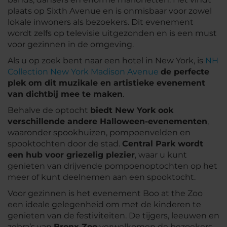
plaats op Sixth Avenue en is onmisbaar voor zowel
lokale inwoners als bezoekers. Dit evenement
wordt zelfs op televisie uitgezonden en is een must
voor gezinnen in de omgeving.
Als u op zoek bent naar een hotel in New York, is
NH
Collection New York Madison Avenue
de perfecte
plek om dit muzikale en artistieke evenement
van dichtbij mee te maken
.
Behalve de optocht
biedt New York ook
verschillende andere Halloween-evenementen
,
waaronder spookhuizen, pompoenvelden en
spooktochten door de stad.
Central Park wordt
een hub voor griezelig plezier
, waar u kunt
genieten van drijvende pompoenoptochten op het
meer of kunt deelnemen aan een spooktocht.
Voor gezinnen is het evenement Boo at the Zoo
een ideale gelegenheid om met de kinderen te
genieten van de festiviteiten. De tijgers, leeuwen en
zebra’s van
Bronx Zoo
verwelkomen de bezoekers