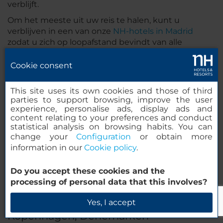
verblijft.
Om het meeste uit uw reis te halen, kunt u
verblijven in een van onze
NH-hotels in Madrid
zodat u zich op loopafstand bevindt van alle
activiteiten die voor deze datums worden
georganiseerd.
Cookie consent
This site uses its own cookies and those of third
parties to support browsing, improve the user
experience, personalise ads, display ads and
content relating to your preferences and conduct
statistical analysis on browsing habits. You can
change your
Configuration
or obtain more
information in our
Cookie policy
.
Do you accept these cookies and the
processing of personal data that this involves?
Yes, I accept
Kopenhagen, Denemarken