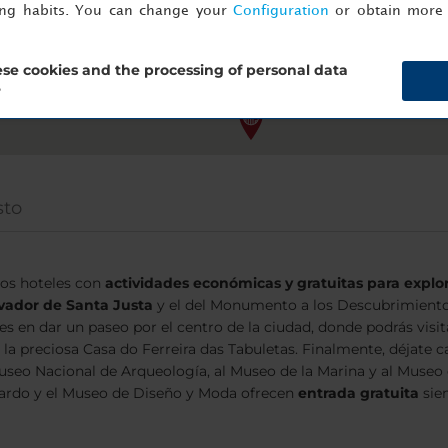
ing habits. You can change your
Configuration
or obtain more 
se cookies and the processing of personal data
?
sto
ros hoteles con
actividades
económicas y gratuitas para explor
vador de Santa Justa
y el del Monumento a los Descubrimiento
s en dar un paseo por el centro de la ciudad, donde podrás visit
la preciosa Casa do Ferreira das Tabuletas. Finalmente, déjate 
Museo Nacional de Arqueología, al Museo de la Marina y al Museo 
erardo y el Museo de Diseño y Moda ofrecen
entrada gratuita
sie