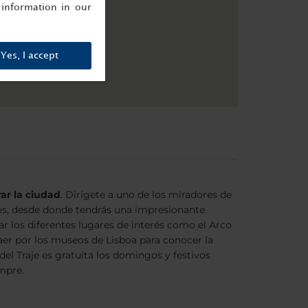
information in our
Yes, I accept
ar la ciudad
. Dirígete a uno de los miradores de
s, desde donde tendrás una impresionante
ar los diferentes lugares de interés como el Arco
caer por los museos de Lisboa para conocer la
del Traje es gratuita los domingos y festivos
mpre.