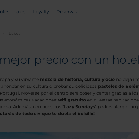
ofesionales
Loyalty
Reservas
Lisboa
 mejor precio con un hot
ropa y su vibrante
mezcla de historia, cultura y ocio
no deja ind
d, ahondar en su cultura o probar su deliciosos
pasteles de Belé
ortugal. Moverse por el centro será coser y cantar gracias a los
 tus económicas vacaciones:
wifi gratuito
en nuestras habitacione
uguesa. Además, con nuestros “
Lazy Sundays
” podrás alargar un 
rutarás de todo sin que te duela el bolsillo
!