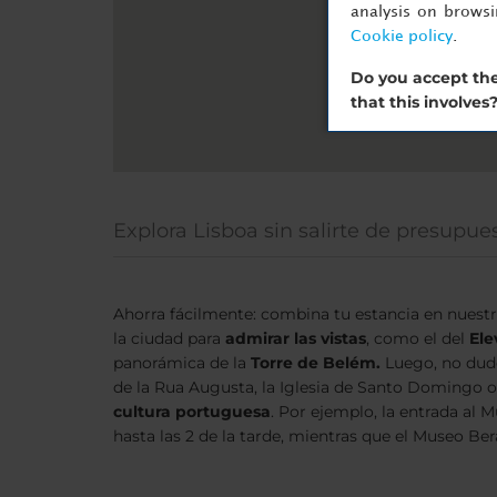
analysis on brows
Cookie policy
.
Do you accept the
that this involves
Explora Lisboa sin salirte de presupue
Ahorra fácilmente: combina tu estancia en nuest
la ciudad para
admirar
las vistas
, como el del
Ele
panorámica de la
Torre de
Belém.
Luego, no dude
de la Rua Augusta, la Iglesia de Santo Domingo o 
cultura portuguesa
. Por ejemplo, la entrada al 
hasta las 2 de la tarde, mientras que el Museo B