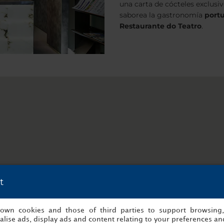
una carta de cócteles exclusi
saborea la gastronomía
port
Restaurante do Teatro
.
t
s own cookies and those of third parties to support browsing
lise ads, display ads and content relating to your preferences and