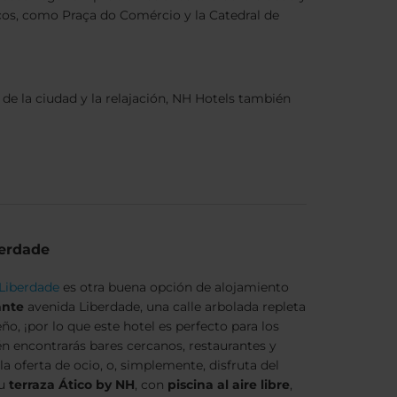
os, como Praça do Comércio y la Catedral de
de la ciudad y la relajación, NH Hotels también
berdade
 Liberdade
es otra buena opción de alojamiento
ante
avenida Liberdade, una calle arbolada repleta
ño, ¡por lo que este hotel es perfecto para los
n encontrarás bares cercanos, restaurantes y
a oferta de ocio, o, simplemente, disfruta del
su
terraza Ático by NH
, con
piscina al aire libre
,