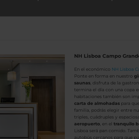
NH Lisboa Campo Grand
En el económico
NH Lisboa 
Ponte en forma en nuestro
g
saunas
, disfruta de la gastr
termina el día con una copa e
habitaciones también son im
carta de
almohadas
para que 
familia, podrás elegir entre n
triples, cuádruples y espacio
aeropuerto
, en el
tranquilo 
Lisboa será pan comido. Tamb
autobús cercanos para que pue