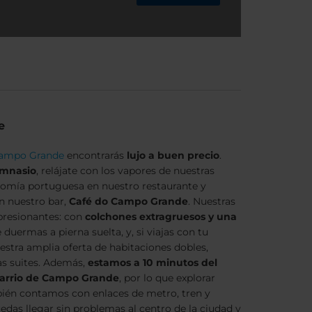
e
Campo Grande
encontrarás
lujo a buen precio
.
imnasio
, relájate con los vapores de nuestras
onomía portuguesa en nuestro restaurante y
n nuestro bar,
Café do Campo Grande
. Nuestras
presionantes: con
colchones extragruesos y una
duermas a pierna suelta, y, si viajas con tu
uestra amplia oferta de habitaciones dobles,
sas suites. Además,
estamos a 10 minutos del
barrio de Campo Grande
, por lo que explorar
ién contamos con enlaces de metro, tren y
das llegar sin problemas al centro de la ciudad y