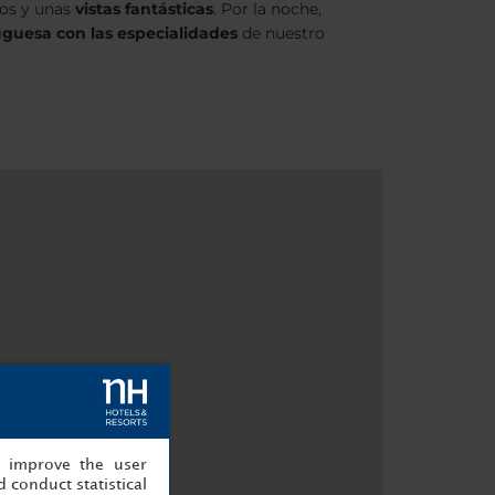
vos y unas
vistas fantásticas
. Por la noche,
uguesa con las
especialidades
de nuestro
, improve the user
 conduct statistical