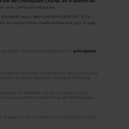
5 km del Checkpoint Charlie, en el distrito de
 por ocio como por negocios.
quipado, spa y aparcamiento gratuito. Si te
 por su compromiso medioambiental, por lo que
s de Berlín. Estos son algunos de los
principales
 occidental durante la Guerra Fría, así como entre
 minutos en llegar desde el Checkpoint Charlie.
esionantes. Es además uno de los lugares más
dores. Se encuentra a media hora del famoso paso
 la guerra y bien merece una visita tanto de día