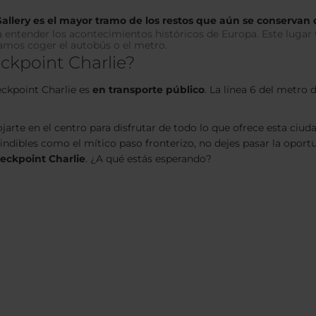
Gallery es el mayor tramo de los restos que aún se conservan 
ara entender los acontecimientos históricos de Europa. Este luga
amos coger el autobús o el metro.
ckpoint Charlie?
eckpoint Charlie es
en transporte público
. La línea 6 del metro 
ojarte en el centro para disfrutar de todo lo que ofrece esta ciud
ndibles como el mítico paso fronterizo, no dejes pasar la oportun
heckpoint Charlie
. ¿A qué estás esperando?