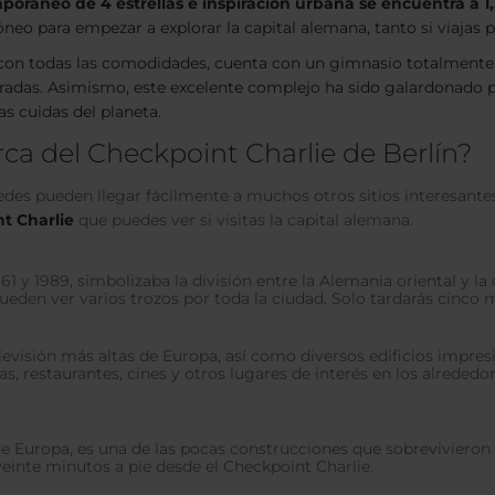
poráneo de 4 estrellas e inspiración urbana se encuentra a 1,
dóneo para empezar a explorar la capital alemana, tanto si viajas
con todas las comodidades, cuenta con un gimnasio totalmente e
tradas. Asimismo, este excelente complejo ha sido galardonado
as cuidas del planeta.
ca del Checkpoint Charlie de Berlín?
edes pueden llegar fácilmente a muchos otros sitios interesante
nt Charlie
que puedes ver si visitas la capital alemana.
1 y 1989, simbolizaba la división entre la Alemania oriental y la
 pueden ver varios trozos por toda la ciudad. Solo tardarás cinco
elevisión más altas de Europa, así como diversos edificios impr
as, restaurantes, cines y otros lugares de interés en los alrede
 Europa, es una de las pocas construcciones que sobrevivieron a
veinte minutos a pie desde el Checkpoint Charlie.