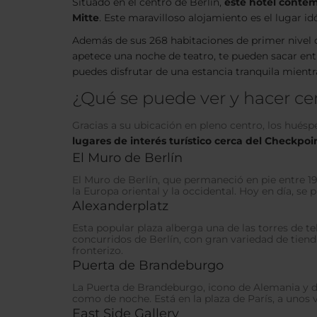
Situado en el centro de Berlín,
este hotel contem
Mitte
. Este maravilloso alojamiento es el lugar i
Además de sus 268 habitaciones de primer nivel 
apetece una noche de teatro, te pueden sacar en
puedes disfrutar de una estancia tranquila mientr
¿Qué se puede ver y hacer cer
Gracias a su ubicación en pleno centro, los huésp
lugares de interés turístico cerca del Checkpoi
El Muro de Berlín
El Muro de Berlín, que permaneció en pie entre 196
la Europa oriental y la occidental. Hoy en día, se
Alexanderplatz
Esta popular plaza alberga una de las torres de t
concurridos de Berlín, con gran variedad de tiend
fronterizo.
Puerta de Brandeburgo
La Puerta de Brandeburgo, icono de Alemania y de
como de noche. Está en la plaza de París, a unos 
East Side Gallery