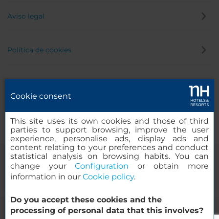
Aviso legal
Política de cookies
Política de privacidad
Cookie consent
Canal de denuncias
This site uses its own cookies and those of third
parties to support browsing, improve the user
experience, personalise ads, display ads and
content relating to your preferences and conduct
statistical analysis on browsing habits. You can
change your
Configuration
or obtain more
information in our
Cookie policy
.
Do you accept these cookies and the
processing of personal data that this involves?
© 2000-2026 MINOR HOTELS EUROPE & AMERICAS Santa Engracia,