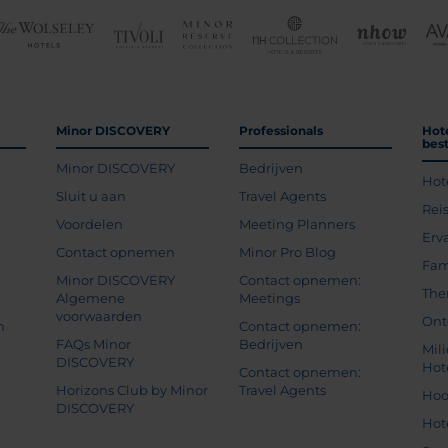
Minor DISCOVERY
Professionals
Hot
bes
Minor DISCOVERY
Bedrijven
Hot
g
Sluit u aan
Travel Agents
Rei
Voordelen
Meeting Planners
Erv
Contact opnemen
Minor Pro Blog
Fam
Minor DISCOVERY
Contact opnemen:
The
Algemene
Meetings
voorwaarden
Ont
n
Contact opnemen:
FAQs Minor
Bedrijven
Mil
DISCOVERY
Hot
Contact opnemen:
Horizons Club by Minor
Travel Agents
Hoo
DISCOVERY
Hot