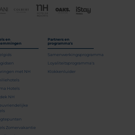
els en
Partners en
temmingen
programma's
elgids
Samenwerkingsprogramma
sgidsen
Loyaliteitsprogramma's
aringen met NH
Klokkenluider
iliehotels
ma Hotels
dek NH
ieuvriendelijke
els
gtepunten
els Zomervakantie