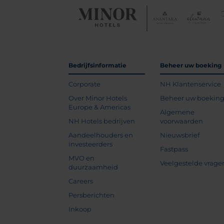
Bedrijfsinformatie
Beheer uw boeking
Corporate
NH Klantenservice
Over Minor Hotels
Beheer uw boekin
Europe & Americas
Algemene
NH Hotels bedrijven
voorwaarden
Aandeelhouders en
Nieuwsbrief
investeerders
Fastpass
MVO en
Veelgestelde vrage
duurzaamheid
Careers
Persberichten
Inkoop