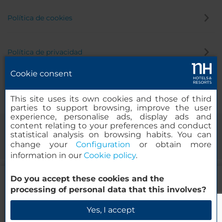
Política de cookies
Política de privacidad
Cookie consent
Canal de denuncias
This site uses its own cookies and those of third
parties to support browsing, improve the user
experience, personalise ads, display ads and
content relating to your preferences and conduct
statistical analysis on browsing habits. You can
change your
Configuration
or obtain more
information in our
Cookie policy
.
100.00
Do you accept these cookies and the
EUR
DESDE
© 2000-2026 MINOR HOTELS EUROPE & AMERICAS Santa Engracia,
processing of personal data that this involves?
Impuestos y tasas incluidas
120. 28003 Madrid, España
Reserva ahora
Yes, I accept