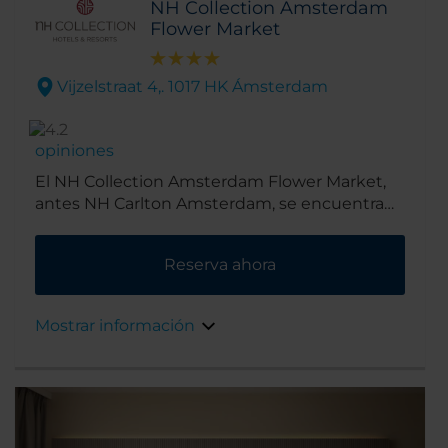
NH Collection Amsterdam
Flower Market
Vijzelstraat 4,. 1017 HK Ámsterdam
opiniones
El NH Collection Amsterdam Flower Market,
antes NH Carlton Amsterdam, se encuentra
en el centro de la ciudad, a menos de 20
minutos a pie de las principales atracciones,
Reserva ahora
entre ellas, el mercado de flores flotante y la
Plaza Rembrandt. Muy cerca de la zona de
tiendas.
Mostrar información