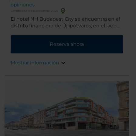
opiniones
Certificado de Excelencia 2025
El hotel NH Budapest City se encuentra en el
distrito financiero de Újlipótváros, en el lado
de Pest del río. Varios de los principales
puntos de interés turístico de Budapest
Reserva ahora
están al lado y puedes llegar a otros gracias a
la estación de metro cercana.
Mostrar información