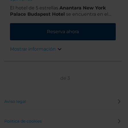
El hotel de 5 estrellas
Anantara New York
Palace Budapest Hotel
se encuentra en el
elegante boulevard Erzsébet Körút. Es un
espacio acogedor cerca de los teatros,
Reserva ahora
restaurantes y bares en el lado del Danubio
de Pest, cerca de lugares de interés turístico y
bien comunicado por transporte público.
Mostrar información
de
3
Aviso legal
Política de cookies