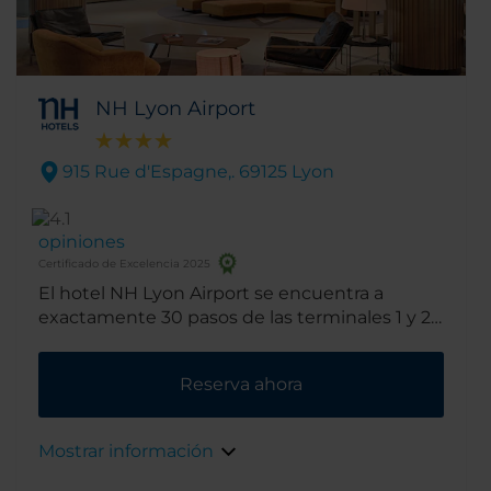
NH Lyon Airport
915 Rue d'Espagne,. 69125 Lyon
opiniones
Certificado de Excelencia 2025
El hotel NH Lyon Airport se encuentra a
exactamente 30 pasos de las terminales 1 y 2
del aeropuerto de Lyon y a 30 minutos en
tranvía del centro de la ciudad. Además, fue
Reserva ahora
diseñado por el famoso arquitecto Santiago
Calatrava Valls, autor también de la cercana
estación de tren de alta velocidad TGV.
Mostrar información