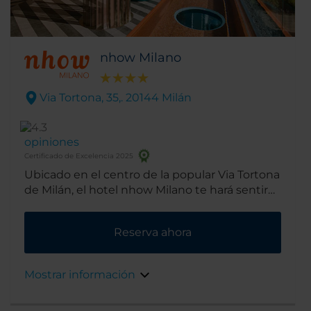
nhow Milano
Via Tortona, 35,. 20144 Milán
opiniones
Certificado de Excelencia 2025
Ubicado en el centro de la popular Via Tortona
de Milán, el hotel nhow Milano te hará sentir
como en casa. Es un hotel tan artístico como
cosmopolita, ideal para descubrir todo lo que
Reserva ahora
el distrito del diseño tiene para ofrecer.
Mostrar información