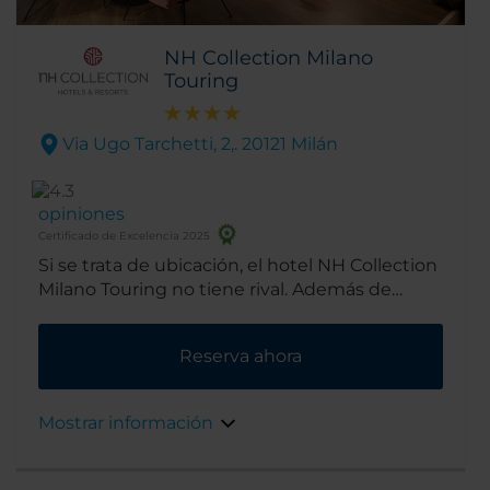
NH Collection Milano
Touring
Via Ugo Tarchetti, 2,. 20121 Milán
opiniones
Certificado de Excelencia 2025
Si se trata de ubicación, el hotel NH Collection
Milano Touring no tiene rival. Además de
encontrarse junto al parque público Indro
Montanelli, está a tan solo 10 minutos a pie de
Reserva ahora
la principal estación de tren de Milán y a 15
minutos caminando del casco antiguo.
Además, justo a la salida del hotel hay dos
Mostrar información
estaciones de metro y resulta muy fácil llegar
al distrito financiero. No encontrarás una
mejor ubicación.