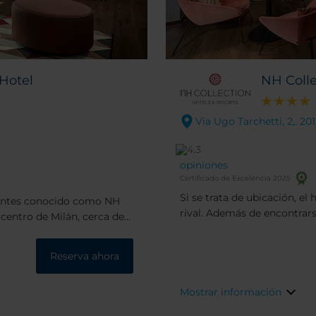
 Hotel
NH Colle
Via Ugo Tarchetti, 2,. 20
opiniones
Certificado de Excelencia 2025
Si se trata de ubicación, el
o, antes conocido como NH
rival. Además de encontrars
 centro de Milán, cerca de
está a tan solo 10 minutos a
otel, completamente
a 15 minutos caminando del 
 diseño. Si a esto le
Reserva ahora
hotel hay dos estaciones de 
tos a pie de la Plaza del
financiero. No encontrarás 
rrio de la moda, se
Mostrar información
tiendas y explorar la