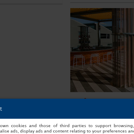
nhow Mi
t
Via Tortona, 35,. 20144 M
s own cookies and those of third parties to support browsing
lise ads, display ads and content relating to your preferences and