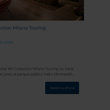
ction Milano Touring
121 Milán
 hotel NH Collection Milano Touring no tiene
e junto al parque público Indro Montanelli,
 pie de la principal estación de tren de Milán y
casco antiguo. Además, justo a la salida del
Reserva ahora
metro y resulta muy fácil llegar al distrito
una mejor ubicación.