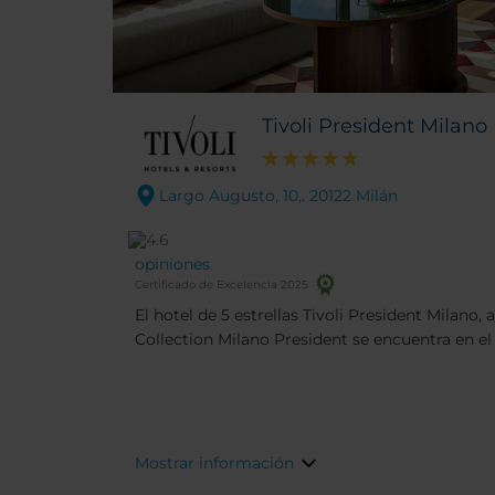
Tivoli President Milano
Largo Augusto, 10,. 20122 Milán
opiniones
Certificado de Excelencia 2025
El hotel de 5 estrellas Tivoli President Milan
Collection Milano President se encuentra en el
las principales atracciones de la ciudad. El h
renovado en 2025, combina encanto, elegancia y
sumamos el hecho de que se encuentra a 5 minu
Duomo, así como del Teatro de La Scala y el ba
convierte en el alojamiento perfecto para ir de 
Mostrar información
ciudad.