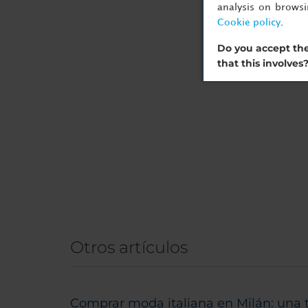
analysis on brows
Cookie policy
.
Do you accept the
that this involves
Otros artículos
Comprar moda italiana en Milán: una 