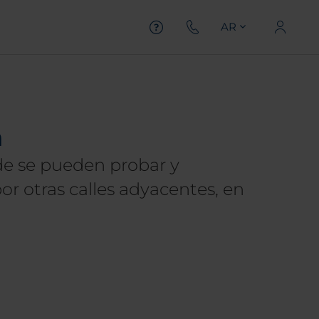
AR
n
de se pueden probar y
r otras calles adyacentes, en