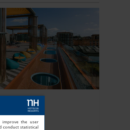
lano
ilán
, improve the user
 conduct statistical