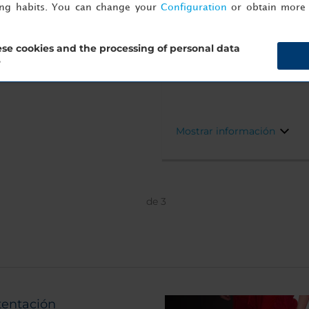
opiniones
ing habits. You can change your
Configuration
or obtain more 
Certificado de Excelencia 2025
Ubicado en el centro de la 
se cookies and the processing of personal data
Milano te hará sentir como 
?
cosmopolita, ideal para desc
para ofrecer.
Mostrar información
de
3
tentación