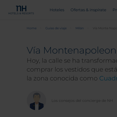
Hoteles
Ofertas & inspírate
Pr
Home
Guías de viaje
Milán
Vía Monte Nap
Vía Montenapoleone
Hoy, la calle se ha transfor
comprar los vestidos que est
la zona conocida como
Cuadr
Los consejos del concierge de NH