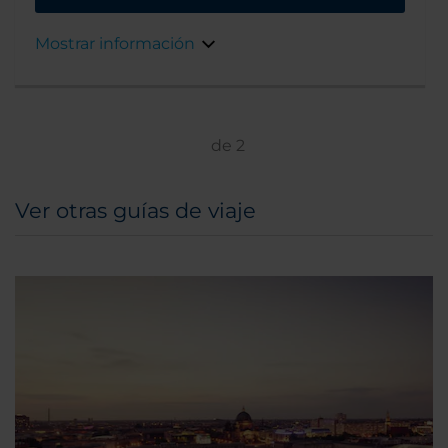
la avenida Aliados y la histórica zona de
Ribeira. Los viajeros de ocio y negocios
Mostrar información
pueden aprovechar su cercanía a los
principales enlaces de transporte de la ciudad,
monumentos y opciones de ocio nocturno. El
hotel ofrece parking cubierto para la
comodidad de los huéspedes.
de
2
Ver otras guías de viaje