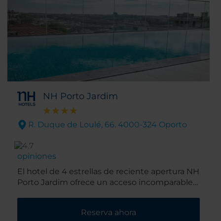
NH Porto Jardim
R. Duque de Loulé, 66. 4000-324 Oporto
opiniones
El hotel de 4 estrellas de reciente apertura NH
Porto Jardim ofrece un acceso incomparable a
la animada ciudad de Oporto. El hotel se
encuentra cerca de los principales puntos de
Reserva ahora
interés turístico, como el mercado de Bolhão,