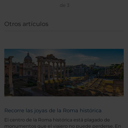
parking en las instalaciones para los
de
3
huéspedes que vengan en coche. Muchos de
los lugares turísticos más famosos del mundo
Otros artículos
como la Basílica de Santa María la Mayor, el
Teatro de la Ópera, el Coliseo Romano, el Circo
Máximo y el Palacio del Quirinal están a un
paseo del hotel.
Recorre las joyas de la Roma histórica
El centro de la Roma histórica está plagado de
monumentos que el viajero no puede perderse. En