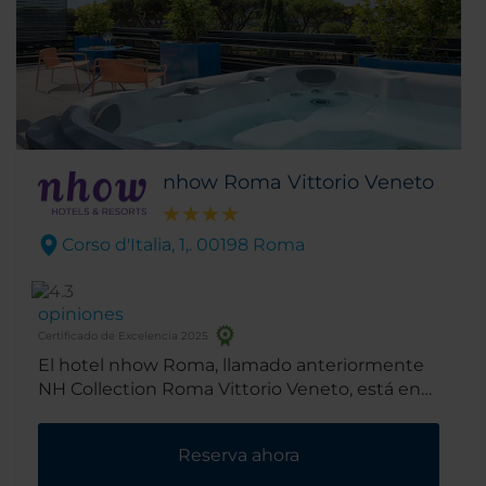
nhow Roma Vittorio Veneto
Corso d'Italia, 1,. 00198 Roma
opiniones
Certificado de Excelencia 2025
El hotel nhow Roma, llamado anteriormente
NH Collection Roma Vittorio Veneto, está en
pleno centro de Roma. Este hotel en Roma
está cerca de la calle más popular de la capital
Reserva ahora
italiana, Via Veneto, además de otros lugares
turísticos como el Parque de Villa Borghese, la