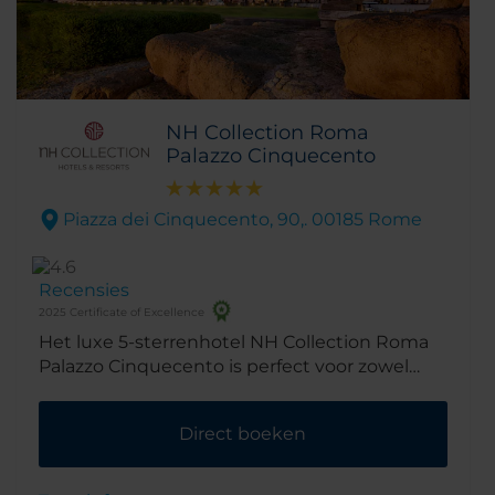
NH Collection Roma
Palazzo Cinquecento
Piazza dei Cinquecento, 90,. 00185 Rome
Recensies
2025 Certificate of Excellence
Het luxe 5-sterrenhotel NH Collection Roma
Palazzo Cinquecento is perfect voor zowel
zakenreizen als stedentrips, en is het
hoogtepunt van Italiaanse sfeer. Het is
Direct boeken
gelegen aan het Piazza dei Cinquecento en
bevindt zich letterlijk op een paar minuten
afstand van de perrons van station Roma