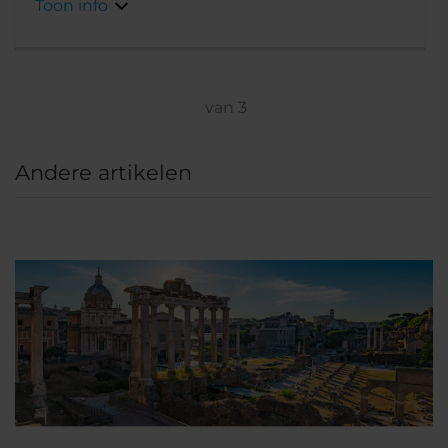
Toon info
Termini. Het hotel heeft een eigen tuin met
ruïnes uit de Romeinse tijd en vormt een
rustige oase in een drukke stad. De haltes
voor de metro, bus en tram zijn allemaal voor
de deur, maar er is ook parkeergelegenheid
van
3
op het hotelterrein voor gasten die met de
auto komen. Veel wereldberoemde
Andere artikelen
bezienswaardigheden als de Santa Maria
Maggiore Basilica, Teatro Dell'Opera, het
Colosseum, Circus Maximus en Palazzo del
Quirinale liggen op loopafstand.