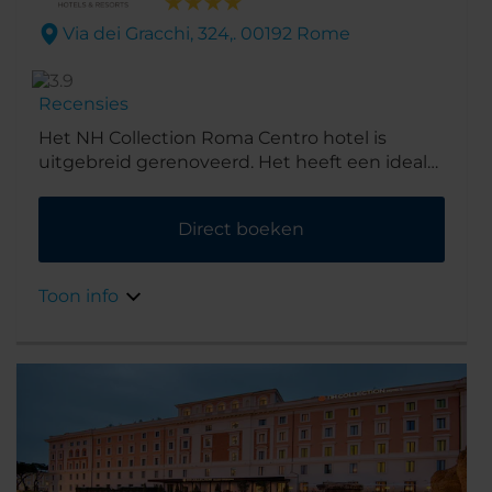
Via dei Gracchi, 324,. 00192 Rome
Recensies
Het NH Collection Roma Centro hotel is
uitgebreid gerenoveerd. Het heeft een ideale
ligging in de exclusieve wijk Prati, een
woonwijk in Rome, vlak bij Vaticaanstad, de
Direct boeken
prachtige Engelenbrug, de Engelenburcht,
Piazza Navona, het Pantheon en het heeft
een directe verbinding met nabijgelegen
Toon info
wijken zoals Trastevere. Door de locatie is het
hotel perfect voor zowel zakenreizen als
vakanties.