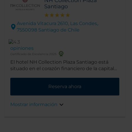
NH Collection Plaza
Santiago
Avenida Vitacura 2610, Las Condes,.
7550098 Santiago de Chile
opiniones
Certificado de Excelencia 2025
El hotel NH Collection Plaza Santiago está
situado en el corazón financiero de la capital
de Chile junto a algunos de los lugares de
mayor interés turístico de Santiago. En los
Reserva ahora
alrededores se encuentran las sedes de varias
de las empresas más importantes de la
ciudad. Si usted necesita ir a alguna reunión,
Mostrar información
dando un pequeño paseo llegará con
facilidad.