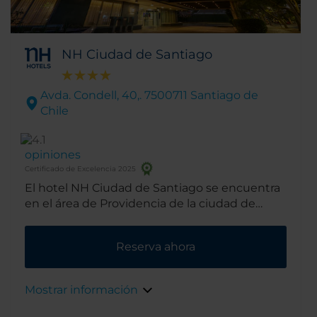
NH Ciudad de Santiago
Avda. Condell, 40,. 7500711 Santiago de
Chile
opiniones
Certificado de Excelencia 2025
El hotel NH Ciudad de Santiago se encuentra
en el área de Providencia de la ciudad de
Santiago. La ubicación estratégica del hotel
permite llegar fácilmente a los lugares más
Reserva ahora
emblemáticos de la ciudad, ya sea caminando
o tomando transporte público. Hay, además,
muchos bares y restaurantes a los
Mostrar información
alrededores para el entretenimiento de
nuestros huéspedes.