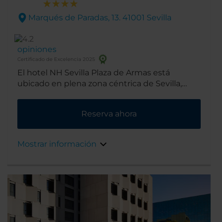
Marqués de Paradas, 13. 41001 Sevilla
opiniones
Certificado de Excelencia 2025
El hotel NH Sevilla Plaza de Armas está
ubicado en plena zona céntrica de Sevilla,
junto al centro de la Exposición Universal de
1992 y muy cerca a la calle Sierpes, el principal
Reserva ahora
distrito de compras. Dado que fue renovado
en el verano de 2013, la decoración ahora es
una mezcla perfecta entre lo contemporáneo
Mostrar información
y el diseño, otorgándole un estilo
completamente vanguardista al hotel.