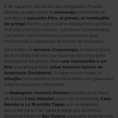
Ir de tapas en Sevilla es casi obligatorio. Prueba
delicias locales como el
salmorejo
(crema fría de
tomate), el
pescaíto frito, el jamón, el montadito
de pringá
(hecho con la carne del puchero andaluz,
morcilla, chorizo y tocino)… La lista es interminable,
casi tanto como los bares y restaurantes que
encontrarás si paseas por el centro de la ciudad.
Para beber, la
cerveza
(
Cruzcampo
, la marca típica
de la ciudad) o el vino son buenas opciones para
acompañar los platos. Pide
una manzanilla o un
fino
si quieres probar
vinos blancos típicos de
Andalucía Occidental.
Si hace mucho calor, el
rebujito
(manzanilla o fino mezclados con gaseosa y
lima) te ayudará a refrescarte.
La
Bodeguita Antonio Romero
(detrás de la Plaza
de Toros),
Casa Morales
(cerca de la Catedral),
Casa
Román o La Brunilda Tapas
son excelentes
opciones para ir de tapas si estás por el centro.
Busca también el
Bar Eslava
, pequeño local famoso