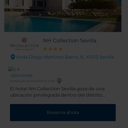
NH Collection Sevilla
Avda Diego Martinez Barrio, 8,. 41013 Sevilla
opiniones
Certificado de Excelencia 2025
El hotel NH Collection Sevilla goza de una
ubicación privilegiada dentro del distrito
financiero y empresarial de Sevilla. La parte
histórica de la ciudad está a poca distancia
Reserva ahora
andando. La comunicación en transporte
público es inmejorable desde el hotel, así que
tendrás todo Sevilla a tu alcance.