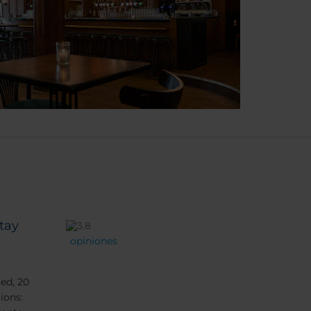
stay
opiniones
ted, 20
ions: