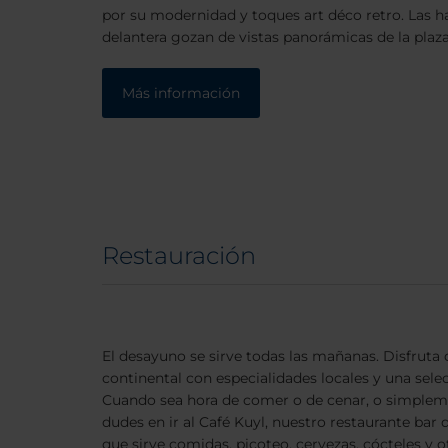
por su modernidad y toques art déco retro. Las h
delantera gozan de vistas panorámicas de la pla
Más información
Restauración
El desayuno se sirve todas las mañanas. Disfrut
continental con especialidades locales y una sele
Cuando sea hora de comer o de cenar, o simplem
dudes en ir al Café Kuyl, nuestro restaurante bar 
que sirve comidas, picoteo, cervezas, cócteles y o