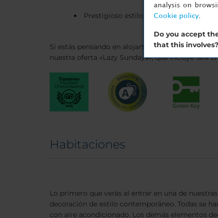
analysis on brows
Prestigioso estilo art déco.
Cookie policy
.
Do you accept the
that this involves
Si estás pensando en alojarte en nuestro hotel d
nuestra oferta «Lazy Sundays», que incluye late che
Habitaciones
Lo primero que verás al entrar en una de nuestras
decoración de estilo contemporáneo. Todas se h
con aire acondicionado. Los demás elementos de