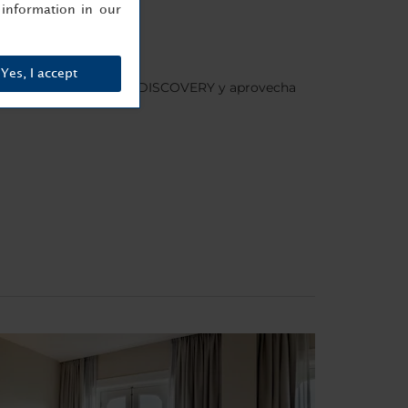
information in our
Yes, I accept
s
, regístrate en Minor DISCOVERY y aprovecha