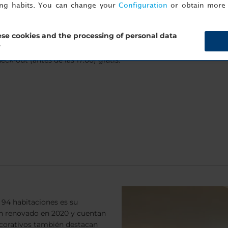
ing habits. You can change your
Configuration
or obtain more 
se cookies and the processing of personal data
?
urante el fin de semana, reserva directamente en
nh-hotels.com/e
ck-out (antes de las 17:00) gratis.
 94 habitaciones es su
an renovado en 2020 y cuentan
corativos también destacan