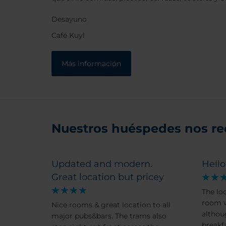
Desayuno
Café Kuyl
Más información
Nuestros huéspedes nos r
Updated and modern.
Hell
Great location but pricey
The lo
room w
Nice rooms & great location to all
althoug
major pubs&bars. The trams also
breakf