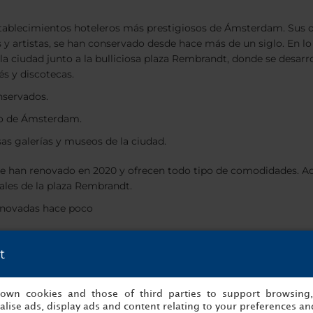
tablecimientos hoteleros más prestigiosos de Ámsterdam. Sus op
y artistas, se han conservado desde hace más de un siglo. En lo r
a ciudad junto a la bulliciosa plaza Rembrandt, donde se desarro
és y discotecas.
nservados.
tro de Ámsterdam.
as galerías y museos de la ciudad.
e han renovado en 2020 y ofrecen todo tipo de comodidades. Adem
ales de la plaza Rembrandt.
enovadas hace poco
t
bitaciones de la parte frontal
bicación, además de sus espacios art déco, que lo convierten en el
s own cookies and those of third parties to support browsing
lise ads, display ads and content relating to your preferences and