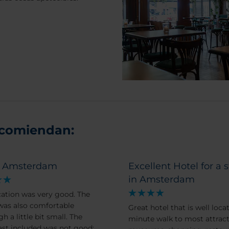
ecomiendan:
o Amsterdam
Excellent Hotel for a 
in Amsterdam
cation was very good. The
as also comfortable
Great hotel that is well loca
h a little bit small. The
minute walk to most attract
ast included was not good;