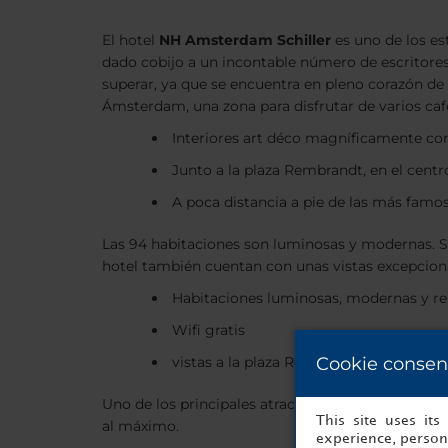
El hotel
NH Amsterdam Schiller
es uno de los es
dado cobijo a un incontable número de escritores 
superar, ya que se encuentra en pleno corazón de l
Ámsterdam, una zona para disfrutar de varios caf
Interiores art déco magníficamente co
Junto a la plaza Rembrandt, en el cen
A poca distancia a pie de las más famos
Las 94 habitaciones son luminosas y modernas. S
hotel también cuentan con unas vistas excepcion
Habitaciones luminosas, modernas y r
Wifi gratis
Cookie consen
vistas a la plaza Rembrandt desde las ha
Uno de los principales atractivos del hotel es su u
This site uses it
al máximo.
experience, persona