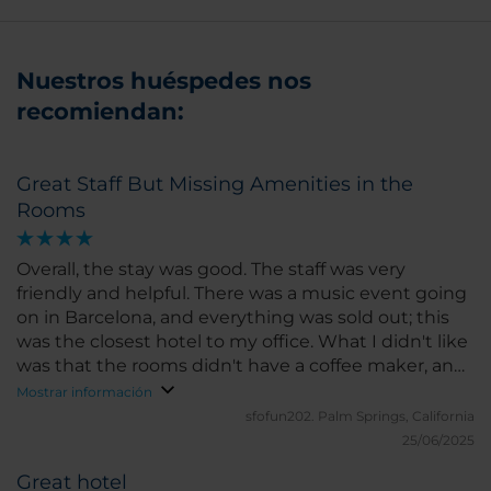
Nuestros huéspedes nos
recomiendan:
Great Staff But Missing Amenities in the
Rooms
Overall, the stay was good. The staff was very
friendly and helpful. There was a music event going
on in Barcelona, and everything was sold out; this
was the closest hotel to my office. What I didn't like
was that the rooms didn't have a coffee maker, and
you had to go downstairs to get coffee. Also, the
Mostrar información
room doors slam shut and are very loud. It also
sfofun202.
Palm Springs, California
didn't have an iron or board in the room; you had to
25/06/2025
call to get one.
Great hotel