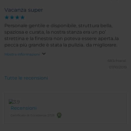
qualità, oltra la cortesia e l'attenzione al cliente del
Vacanza super
personale in reception
Personale gentile e disponibile, struttura bella,
spaziosa e curata, la nostra stanza era un po’
strettina e la finestra non poteva essere aperta..la
pecca più grande è stata la pulizia.. da migliorare.
Mostra informazioni
683chiaral.
07/10/2019
Tutte le recensioni
Recensioni
Certificato di Eccellenza 2025