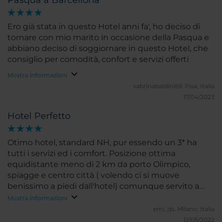
Pasqua a Barcellona
Ero già stata in questo Hotel anni fa', ho deciso di
tornare con mio marito in occasione della Pasqua e
abbiano deciso di soggiornare in questo Hotel, che
consiglio per comodità, confort e servizi offerti
Mostra informazioni
sabrinabaldini69.
Pisa, Italia
17/04/2023
Hotel Perfetto
Otimo hotel, standard NH, pur essendo un 3* ha
tutti i servizi ed i comfort. Posizione ottima
equidistante meno di 2 km da porto Olimpico,
spiagge e centro città ( volendo ci si muove
benissimo a piedi dall'hotel) comunque servito a
poche centinaia di metri da mezzi pubblici e
Mostra informazioni
stazione treni. I taxi hanno fermate adiacenti
emi_ds.
Milano, Italia
all'albergo.. Sala Fitness e piscina ne completano la
12/05/2022