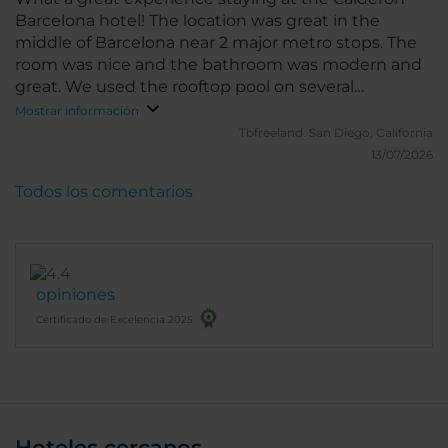
Barcelona hotel! The location was great in the
middle of Barcelona near 2 major metro stops. The
room was nice and the bathroom was modern and
great. We used the rooftop pool on several
occasions, great view from the top. The staff was
Mostrar información
friendly and helpful. We would definitely stay there
Tbfreeland.
San Diego, California
again.
13/07/2026
Todos los comentarios
opiniones
Certificado de Excelencia 2025
Hoteles cercanos