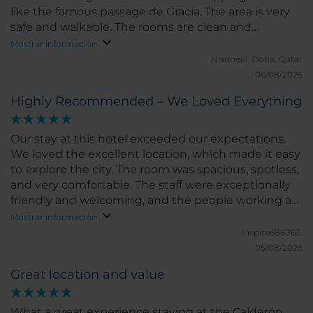
like the famous passage de Gracia. The area is very
safe and walkable. The rooms are clean and
comfortable, Ac is excellent, breakfast is very good
Mostrar información
and varied. All staff are polite, kind and helpful. They
Nisrineal.
Doha, Qatar
have a guest relation staff ready to assist you with
06/08/2026
last minute booking for sightseeing which made
Highly Recommended – We Loved Everything
our stay even more enjoyable. Very nice view of
Barcelona from the rooftop bar. I highly recommend
this hotel.
Our stay at this hotel exceeded our expectations.
We loved the excellent location, which made it easy
to explore the city. The room was spacious, spotless,
and very comfortable. The staff were exceptionally
friendly and welcoming, and the people working at
breakfast were always kind, attentive, and made
Mostrar información
each morning enjoyable.
Inspire688763.
05/08/2026
Great location and value
What a great experience staying at the Calderón