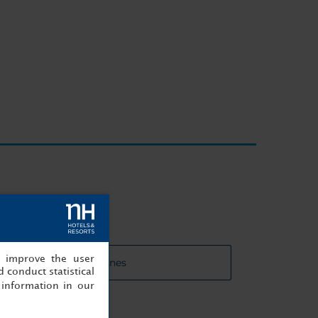
, improve the user
 de las salas de reuniones
 conduct statistical
information in our