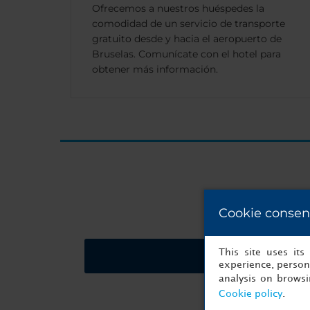
Ofrecemos a nuestros huéspedes la
comodidad de un servicio de transporte
gratuito desde y hacia el aeropuerto de
Bruselas. Comunícate con el hotel para
obtener más información.
Cookie consen
This site uses it
Solicitar presupues
experience, persona
analysis on brows
Cookie policy
.