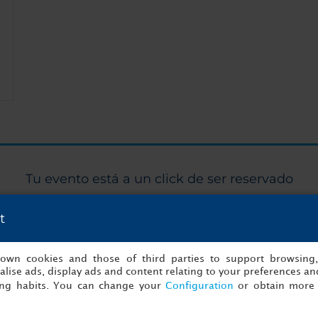
Tu evento está a un click de ser reservado
¡Empezar a organizar ahora!
t
s own cookies and those of third parties to support browsing
to
Detalles
lise ads, display ads and content relating to your preferences and
ing habits. You can change your
Configuration
or obtain more 