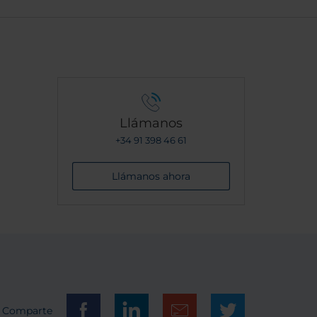
eems to
e that
est is
Llámanos
+34 91 398 46 61
Llámanos ahora
Comparte