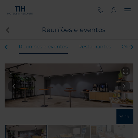
Reuniões e eventos
tos
Reuniões e eventos
Restaurantes
Oferta
14