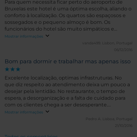
Para quem necessita ficar perto do aeroporto de
Bruxelas este hotel é uma óptima escolha, aliando o
conforto à localização. Os quartos são espaçosos e
sossegados e o pequeno almoço é bom. Os
funcionários do hotel são muito simpáticos e
eficientes.
Mostrar informações
vanda499.
Lisbon, Portugal
06/12/2016
Bom para dormir e trabalhar mas apenas isso
Excelente localização, optimas infrastruturas. No
que diz respeito ao atendimento deixa um pouco a
desejar pela lentidão. No restaurante, o tempo de
espera, a desorganização e a falta de cuidado para
com os clientes chega a ser desesperante.
Definitivamente, se puderem, não tomem as
Mostrar informações
refeições no hotel.
Pedro A.
Lisboa, Portugal
21/10/2016
Todos os comentários