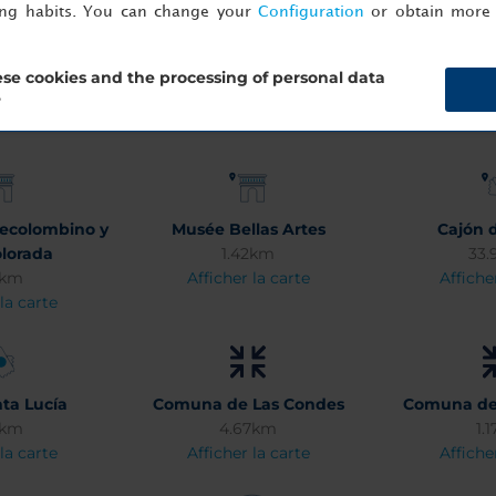
ing habits. You can change your
Configuration
or obtain more 
se cookies and the processing of personal data
?
recolombino y
Musée Bellas Artes
Cajón 
lorada
1.42km
33.
7km
Afficher la carte
Affiche
la carte
ta Lucía
Comuna de Las Condes
Comuna de 
8km
4.67km
1.
la carte
Afficher la carte
Affiche