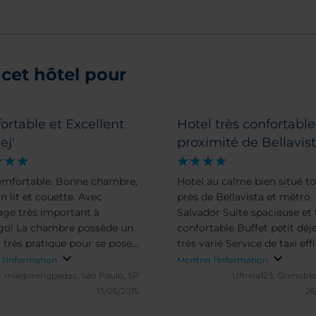
cet hôtel pour
rtable et Excellent
Hotel très confortable
ej'
proximité de Bellavis
omfortable. Bonne chambre,
Hotel au calme bien situé t
n lit et couette. Avec
près de Bellavista et métro
age très important à
Salvador Suite spacieuse et 
 possède un
confortable Buffet petit déj
 très pratique pour se poser
très varié Service de taxi eff
ailler. Meilleur petit déjeuner
pour aller et venir de l'aéro
 l'information
Montrer l'information
n hotel sudaméricain.
autre)
miegorengpedas.
São Paulo, SP
Ultreia123.
Grenoble
13/05/2015
26