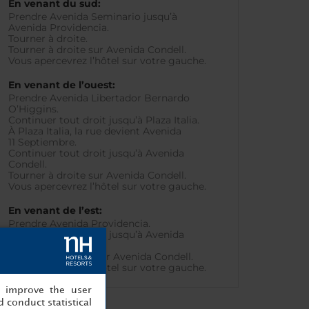
En venant du sud:
Prendre Avenida Seminario jusqu’à
Avenida Providencia.
Tourner à droite.
Tourner à droite sur Avenida Condell.
Vous apercevrez l’hôtel sur votre gauche.
En venant de l’ouest:
Prendre Avenida Libertador Bernardo
O’Higgins.
Continuer tout droit jusqu’à Plaza Italia.
À Plaza Italia, la rue devient Avenida
11 Septiembre.
Continuer tout droit jusqu’à Avenida
Condell.
Tourner à droite sur Avenida Condell.
Vous apercevrez l’hôtel sur votre gauche.
En venant de l’est:
Prendre Avenida Providencia.
Continuer tout droit jusqu’à Avenida
Condell.
Tourner à gauche sur Avenida Condell.
Vous apercevrez l’hôtel sur votre gauche.
, improve the user
 conduct statistical