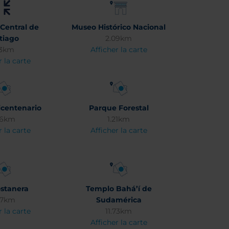
Central de
Museo Histórico Nacional
tiago
2.09km
13km
Afficher la carte
r la carte
centenario
Parque Forestal
76km
1.21km
r la carte
Afficher la carte
stanera
Templo Bahá’í de
87km
Sudamérica
r la carte
11.73km
Afficher la carte