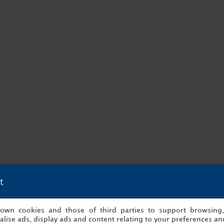
t
s own cookies and those of third parties to support browsing
lise ads, display ads and content relating to your preferences and