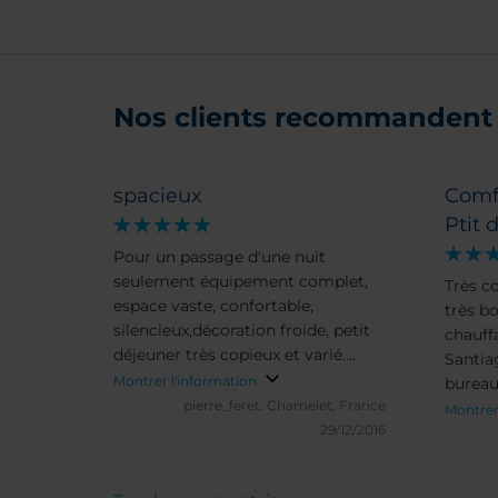
Nos clients recommandent 
spacieux
Comfo
Ptit d
Pour un passage d'une nuit
seulement équipement complet,
Très c
espace vaste, confortable,
très bo
silencieux,décoration froide, petit
chauff
déjeuner très copieux et varié.
Santiago! La chambre
Service gratuit de garde des
Montrer l'information
bureau
bagages très apprécié.
pierre_feret.
Chamelet, France
et trav
Montrer
29/12/2016
dans u