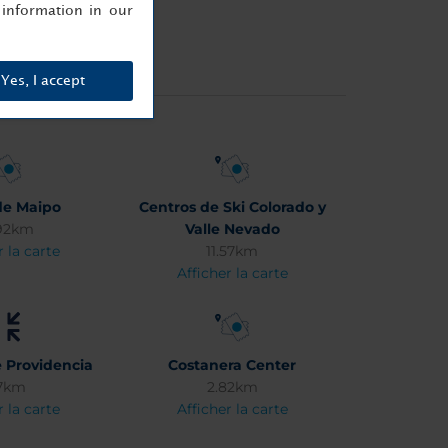
information in our
Yes, I accept
de Maipo
Centros de Ski Colorado y
92km
Valle Nevado
r la carte
11.57km
Afficher la carte
Providencia
Costanera Center
17km
2.82km
r la carte
Afficher la carte