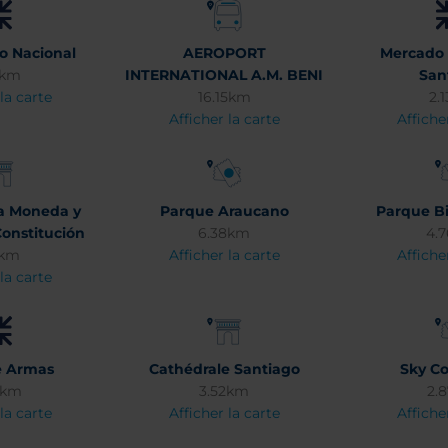
o Nacional
AEROPORT
Mercado 
2km
INTERNATIONAL A.M. BENI
San
la carte
16.15km
2.
Afficher la carte
Affiche
la Moneda y
Parque Araucano
Parque Bi
Constitución
6.38km
4.
1km
Afficher la carte
Affiche
la carte
e Armas
Cathédrale Santiago
Sky Co
8km
3.52km
2.
la carte
Afficher la carte
Affiche