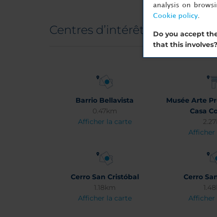
analysis on brows
Cookie policy
.
Centres d’intérêt
Do you accept the
that this involves
Barrio Bellavista
Musée Arte P
0.47km
Casa Co
Afficher la carte
2.2
Afficher 
Cerro San Cristóbal
Cerro San
1.18km
1.4
Afficher la carte
Afficher 