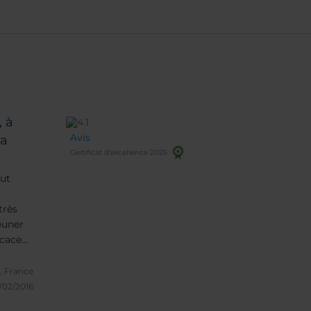
, à
Avis
ta
Certificat d’excellence 2025
out
très
euner
icace
port (ou
, France
/02/2016