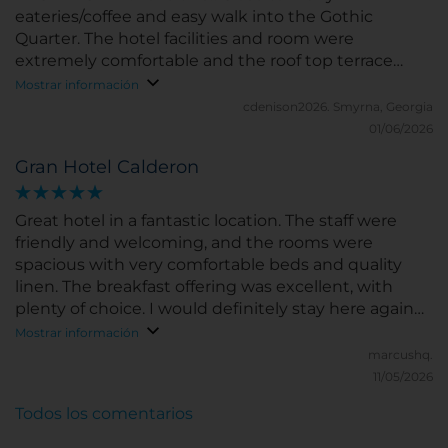
eateries/coffee and easy walk into the Gothic
Quarter. The hotel facilities and room were
extremely comfortable and the roof top terrace
provides a great view and comfortable place to
Mostrar información
relax.
cdenison2026.
Smyrna, Georgia
01/06/2026
Gran Hotel Calderon
Great hotel in a fantastic location. The staff were
friendly and welcoming, and the rooms were
spacious with very comfortable beds and quality
linen. The breakfast offering was excellent, with
plenty of choice. I would definitely stay here again
when visiting Barcelona.
Mostrar información
marcushq.
11/05/2026
Todos los comentarios