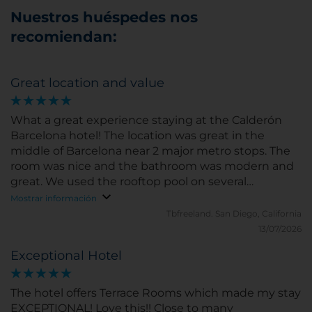
Nuestros huéspedes nos
recomiendan:
Great location and value
What a great experience staying at the Calderón
Barcelona hotel! The location was great in the
middle of Barcelona near 2 major metro stops. The
room was nice and the bathroom was modern and
great. We used the rooftop pool on several
occasions, great view from the top. The staff was
Mostrar información
friendly and helpful. We would definitely stay there
Tbfreeland.
San Diego, California
again.
13/07/2026
Exceptional Hotel
The hotel offers Terrace Rooms which made my stay
EXCEPTIONAL! Love this!! Close to many