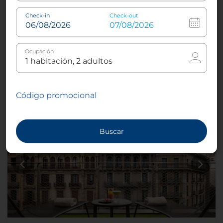
Bata de baño
Check-in
Check-out
Más información
Ocupación
Reserva ahora
Código promocional
Buscar