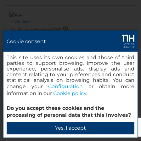
opiniones
Certificado de Excelencia 2025
Cookie consent
This site uses its own cookies and those of third
parties to support browsing, improve the user
Hoteles cercanos
experience, personalise ads, display ads and
content relating to your preferences and conduct
statistical analysis on browsing habits. You can
change your
Configuration
or obtain more
NH Barcelona Eixample
information in our
Cookie policy
.
NH Collection Barcelona Gran Hotel
NH Collection Barcelona Constanza
Calderón
Do you accept these cookies and the
NH Collection Barcelona Pódium
processing of personal data that this involves?
Ver todos los hoteles en Barcelona
Verificar disponibilidad
Yes, I accept